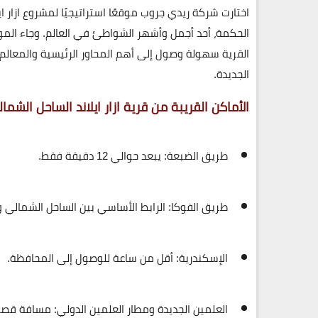
اختارت شركة
ريدي جروب
موقعًا استراتيجيًا لمشروع
ازار 
الحكمة
، أحد أجمل وأشهر الشواطئ في العالم. وجاء ال
القرية سهولة وصول إلى أهم المحاور الرئيسية والمعالم
الجديدة.
الأماكن القريبة من قرية
ازار ايلاند الساحل الشمالي  Islands North Coast
طريق الضبعة
: يبعد حوالي 12 دقيقة فقط.
طريق الفوكا
: الرابط الأساسي بين الساحل الشمالي و
الإسكندرية
: أقل من ساعة للوصول إلى المحافظة.
العلمين الجديدة ومطار العلمين الدولي
: مسافة قصير