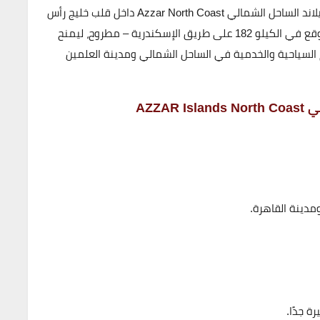
ايلاند الساحل الشمالي
Azzar North Coast
داخل قلب
خليج رأس
موقع في
الكيلو 182 على طريق الإسكندرية – مطروح
، ليمنح
 السياحية والخدمية في الساحل الشمالي ومدينة العلمين
AZZAR
مدينة القاهرة.
ة جدًا.