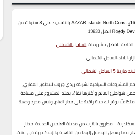
اسعار قرية ازار ايلاند الساحل الشمالي تبدا من 16.500.000ج AZZAR Islands North Coast بالتقسيط علي 8 سنوات من
 الخاصة بافضل مشروعات
الساحل الشمالي
 مارينا 5 الساحل الشمالي
م المشروعات السياحية لشركة
ريدي جروب للتطوير العقاري
،
جمل شواطئ العالم وأكثرها نقاءً. يمتد المشروع على مساحة
 متكاملًا يوفر لك حياة راقية على مدار العام، وليس مجرد وجهة
بالقرب من مدينة العلمين الجديدة، مطار
عة، مما يسهل الوصول إليها من القاهرة والإسكندرية في وقت