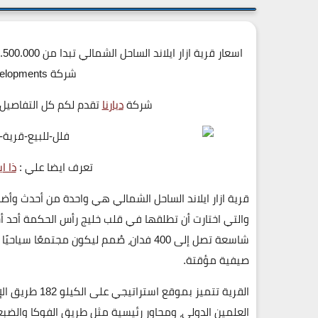
شركة Reِedy Developments اتصل 19839
شركة
ديارنا
تقدم لكم كل التفاصيل
تعرف ايضا علي :
ذا ايلاند
قرية
ازار ايلاند الساحل الشمالي
هي واحدة من أحدث وأضخ
والتي اختارت أن تطلقها في قلب
خليج رأس الحكمة
أحد أ
شاسعة تصل إلى
400 فدان
، صُمم ليكون مجتمعًا سياحيًا
صيفية مؤقتة.
القرية تتميز بموقع استراتيجي على
الكيلو 182 طريق الإسكندرية – مطروح
العلمين الدولي، ومحاور رئيسية مثل طريق الفوكا والضب