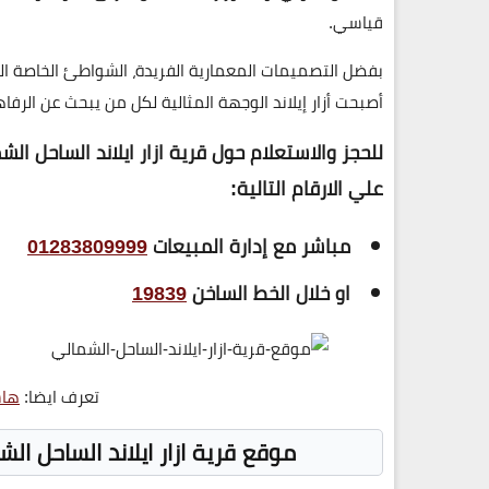
قياسي.
بفضل التصميمات المعمارية الفريدة، الشواطئ الخاصة الم
أصبحت
أزار إيلاند
الوجهة المثالية لكل من يبحث عن
الرفاه
للحجز والاستعلام حول قرية ازار ايلاند الساحل الشمالي lands North Coast
علي الارقام التالية:
مباشر مع إدارة المبيعات
01283809999
او خلال الخط الساخن
19839
تعرف ايضا:
هاس
موقع قرية
ازار ايلاند الساحل الشمالي s North Coast