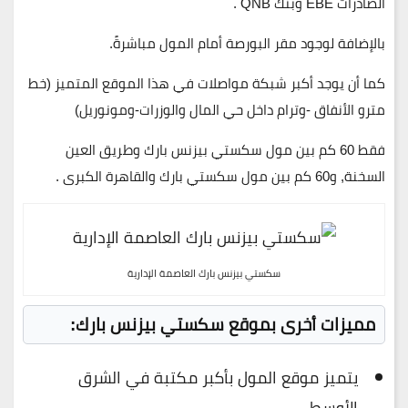
الصادرات EBE وبنك QNB .
بالإضافة لوجود مقر البورصة أمام المول مباشرةً.
كما أن يوجد أكبر شبكة مواصلات في هذا الموقع المتميز (خط
مترو الأنفاق -وترام داخل حي المال والوزرات-ومونوريل)
فقط 60 كم بين مول سكستي بيزنس بارك وطريق العين
السخنة, و60 كم بين مول سكستي بارك والقاهرة الكبرى .
سكستي بيزنس بارك العاصمة الإدارية
مميزات أخرى بموقع سكستي بيزنس بارك:
يتميز موقع المول بأكبر مكتبة في الشرق
الأوسط