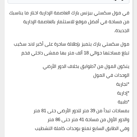
في مول سكستي بيزنس بارك العاصمة الإدارية اختار ما يناسبك
من مساحة في أفضل موقع للاستثمار بالعاصمة الإدارية
الجديدة.
مول سكستي بارك يتميز بإطلالة ساحرة على أكبر لاند سكيب
تبلغ مساحتها حوالي 18 ألف متر بها ممشى داخلي فخم
يتكون المول من 7طوابق بخلاف الدور الأرضي
الوحدات في المول
*تجارية
*إدارية
*طبية
بمساحات تبدأ من 39 متر للدور الأرضي حتى 81 متر
والدور الأول من مساحة 41 متر حتى 86 متر
وفي الطابق السابع تمتع بوحدات كاملة التشطيب