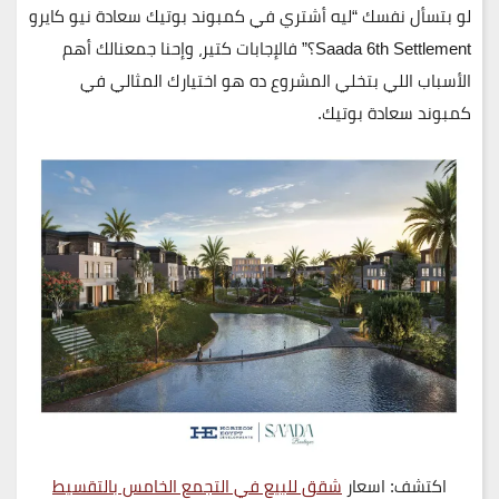
لو بتسأل نفسك “ليه أشتري في كمبوند بوتيك سعادة نيو كايرو
Saada 6th Settlement؟” فالإجابات كتير، وإحنا جمعنالك أهم
الأسباب اللي بتخلي المشروع ده هو اختيارك المثالي في
كمبوند سعادة بوتيك.
اكتشف: اسعار
شقق للبيع في التجمع الخامس بالتقسيط