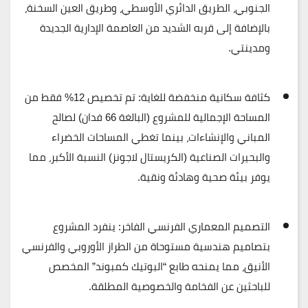
الجنوبي، الطريق الدائري الأوسطي، وطريق العين السخنة،
بالإضافة إلى قربه الشديد من العاصمة الإدارية الجديدة
ومدينتي.
كثافة سكانية منخفضة للغاية:
تم تخصيص
12% فقط
من
المساحة الإجمالية للمشروع (البالغة 66 فدان) لصالح
المباني والإنشاءات، بينما تغطي المساحات الخضراء
والبحيرات الصناعية (الكريستال لاجونز) النسبة الأكبر، مما
يوفر بيئة صحية وهادئة ونقية.
التصميم المعماري الفرنسي الفاخر:
ينفرد المشروع
بتصاميم هندسية مستوحاة من الطراز الأوروبي والفرنسي
الأنيق، مما يمنحه طابع “البوتيك كمبوند” المخصص
للباحثين عن الفخامة والخصوصية المطلقة.