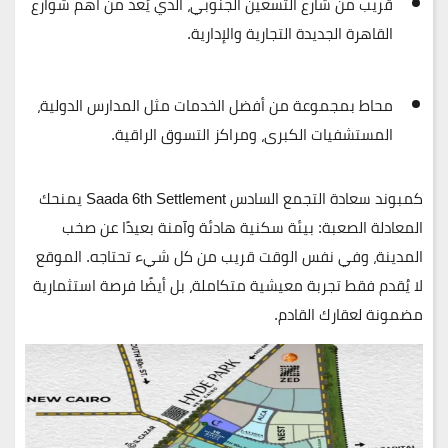
قريب من
شارع التسعين الجنوبي
، الذي يُعد من أهم شوارع
القاهرة الجديدة التجارية والإدارية.
محاط بمجموعة من أفضل الخدمات مثل المدارس الدولية،
المستشفيات الكبرى، ومراكز التسوق الراقية.
كمبوند سعادة التجمع السادس Saada 6th Settlement
يمنحك
المعادلة الصعبة: بيئة سكنية هادئة وآمنة بعيدًا عن صخب
المدينة، وفي نفس الوقت قريب من كل شيء تحتاجه. الموقع
لا يُقدم فقط تجربة معيشية متكاملة، بل أيضًا فرصة استثمارية
مضمونة لعقارك القادم.