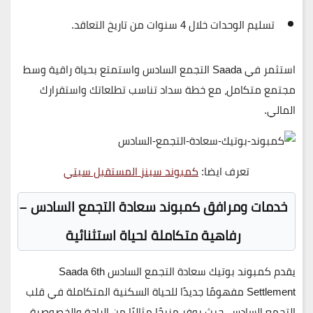
تسليم الوحدات خلال 4 سنوات
من تاريخ التعاقد.
استثمر في Saada التجمع السادس واستمتع بحياة راقية وسط
مجتمع متكامل، مع خطة سداد تناسب تطلعاتك واستقرارك
المالي.
تعرف ايضا:
كمبوند سينز المستقبل سيتي
خدمات ومرافق كمبوند سعادة التجمع السادس –
رفاهية متكاملة لحياة استثنائية
يقدم كمبوند بوتيك سعادة التجمع السادس
Saada 6th
Settlement
مفهومًا جديدًا للحياة السكنية المتكاملة في قلب
التجمع السادس، حيث يوفر مزيجًا مثاليًا من الراحة والخصوصية