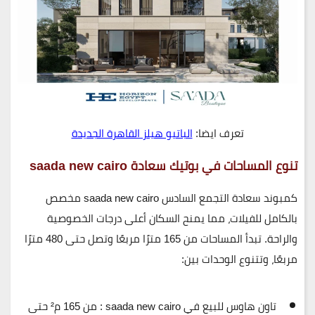
تعرف ايضا:
الباتيو هيلز القاهرة الجديدة
تنوع المساحات في بوتيك سعادة saada new cairo
كمبوند سعادة التجمع السادس saada new cairo
مخصص
بالكامل للفيلات، مما يمنح السكان أعلى درجات الخصوصية
والراحة. تبدأ المساحات من
165 مترًا مربعًا
وتصل حتى
480 مترًا
مربعًا
، وتتنوع الوحدات بين:
تاون هاوس للبيع في saada new cairo :
من 165 م² حتى