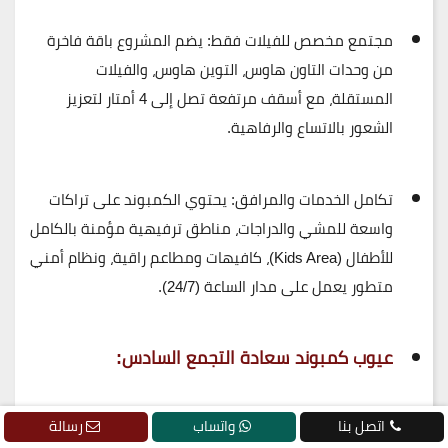
مجتمع مخصص للفيلات فقط:
يضم المشروع باقة فاخرة
من وحدات التاون هاوس، التوين هاوس، والفيلات
المستقلة، مع أسقف مرتفعة تصل إلى 4 أمتار لتعزيز
الشعور بالاتساع والرفاهية.
تكامل الخدمات والمرافق:
يحتوي الكمبوند على تراكات
واسعة للمشي والدراجات، مناطق ترفيهية مؤمنة بالكامل
للأطفال (Kids Area)، كافيهات ومطاعم راقية، ونظام أمني
متطور يعمل على مدار الساعة (24/7).
عيوب كمبوند سعادة التجمع السادس:
على الرغم من المزايا الاستثنائية التي يقدمها
اتصل بنا
واتساب
رسالة