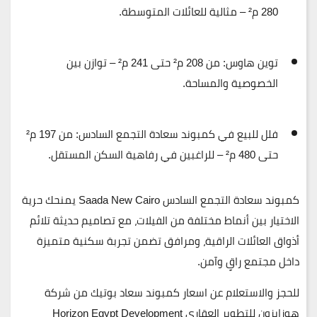
280 م² – مثالية للعائلات المتوسطة.
توين هاوس:
من 208 م² حتى 241 م² – توازن بين
الخصوصية والمساحة.
فلل للبيع في كمبوند سعادة التجمع السادس:
من 197 م²
حتى 480 م² – للراغبين في رفاهية السكن المستقل.
كمبوند سعادة التجمع السادس Saada New Cairo
يمنحك حرية
الاختيار بين أنماط مختلفة من الفيلات، مع تصاميم حديثة تلائم
أذواق العائلات الراقية، ومرافق تضمن تجربة سكنية متميزة
داخل مجتمع راقٍ وآمن.
للحجز والاستعلام عن اسعار كمبوند سعاد بوتيك من شركة
هوزايزون للتطوير العقاري Horizon Egypt Development