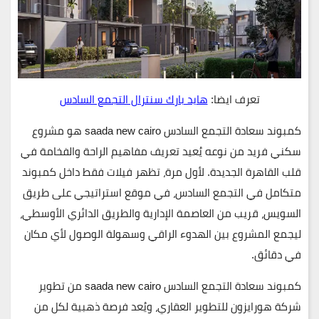
تعرف ايضا:
هايد بارك سنترال التجمع السادس
كمبوند سعادة التجمع السادس saada new cairo
هو مشروع
سكني فريد من نوعه يُعيد تعريف مفاهيم الراحة والفخامة في
قلب القاهرة الجديدة. لأول مرة، تظهر
فيلات فقط داخل كمبوند
متكامل في التجمع السادس
، في موقع استراتيجي على طريق
السويس، قريب من العاصمة الإدارية والطريق الدائري الأوسطي،
ليجمع المشروع بين الهدوء الراقي وسهولة الوصول لأي مكان
في دقائق.
كمبوند سعادة التجمع السادس saada new cairo
من تطوير
شركة
هورايزون للتطوير العقاري
، ويُعد فرصة ذهبية لكل من