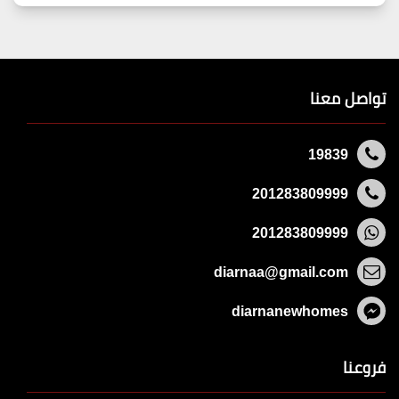
تواصل معنا
19839
201283809999
201283809999
diarnaa@gmail.com
diarnanewhomes
فروعنا