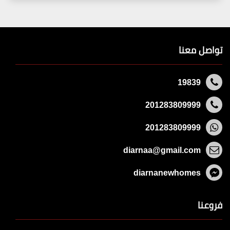
تواصل معنا
19839
201283809999
201283809999
diarnaa@gmail.com
diarnanewhomes
فروعنا