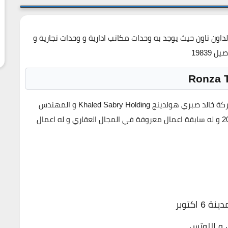
اون تاون حيث يوجد به وحدات مكاتب ادارية و وحدات تجارية و
19839
رونزا تاور العاصمة الادارية الجديدة من المطور العقاري شركة خالد صبري هولدينج Khaled Sabry Holding و المهندس
خالد صبري له خبرة كبيرة في المجال العقاري من عام 2007 و له سابقة اعمال معروفة في المجال العقاري و له اعمال
اكتوبر
 و اللوتس