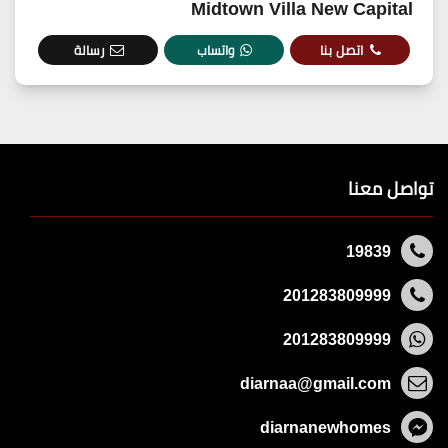
Midtown Villa New Capital
اتصل بنا
واتساب
رسالة
تواصل معنا
19839
201283809999
201283809999
diarnaa@gmail.com
diarnanewhomes