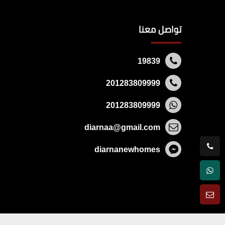
تواصل معنا
19839
201283809999
201283809999
diarnaa@gmail.com
diarnanewhomes