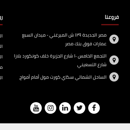
فروعنا
ر
مصر الجديدة ١٢٩ ش الميرغني - ميدان السبع
ال
عمارات فوق بنك مصر
ال
التجمع الخامس ١٠ شارع الجزيرة خلف كونكورد بلازا
ال
شارع التسعيني
مد
الساحل الشمالي سكاي كورت مول أمام أمواج
ال