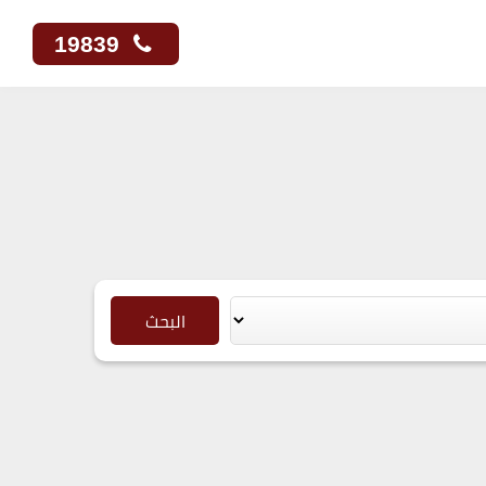
19839
البحث