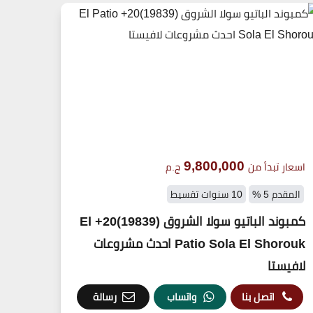
9,800,000
اسعار تبدأ من
ج.م
المقدم 5 %
10 سنوات تقسيط
كمبوند الباتيو سولا الشروق (19839)20+ El
Patio Sola El Shorouk احدث مشروعات
لافيستا
اتصل بنا
واتساب
رسالة