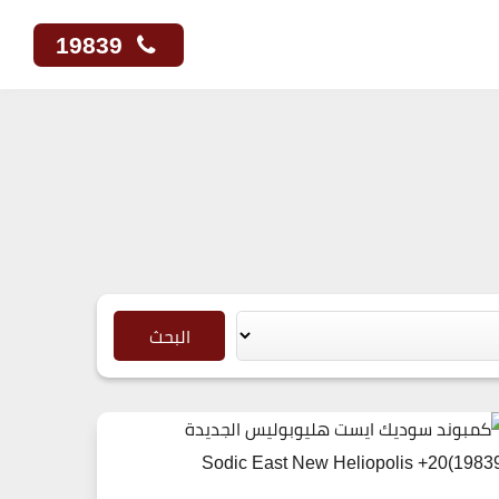
19839
البحث