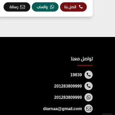
اتصل بنا
واتساب
رسالة
تواصل معنا
19839
201283809999
201283809999
diarnaa@gmail.com