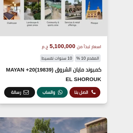
5,100,000
اسعار تبدأ من
ج.م
المقدم 10 %
10 سنوات تقسيط
كمبوند مايان الشروق (19839)20+ MAYAN
EL SHOROUK
اتصل بنا
واتساب
رسالة