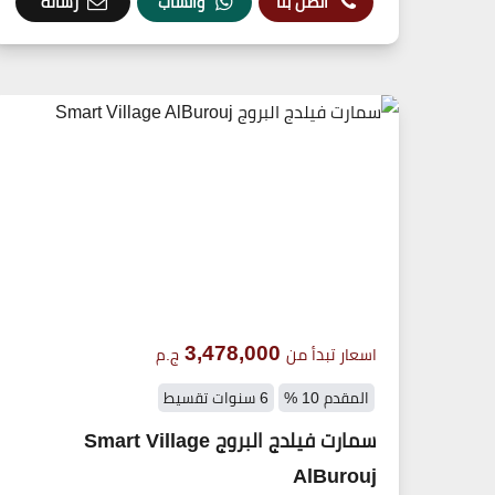
اتصل بنا
واتساب
رسالة
3,478,000
اسعار تبدأ من
ج.م
المقدم 10 %
6 سنوات تقسيط
سمارت فيلدج البروج Smart Village
AlBurouj