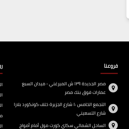
فروعنا
ر
مصر الجديدة ١٢٩ ش الميرغني - ميدان السبع
ال
عمارات فوق بنك مصر
ال
التجمع الخامس ١٠ شارع الجزيرة خلف كونكورد بلازا
ال
شارع التسعيني
مد
الساحل الشمالي سكاي كورت مول أمام أمواج
ال