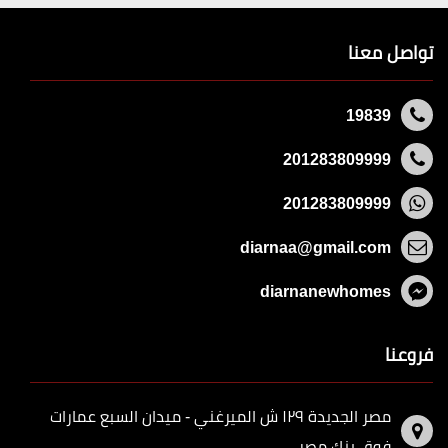
تواصل معنا
19839
201283809999
201283809999
diarnaa@gmail.com
diarnanewhomes
فروعنا
مصر الجديدة ١٢٩ ش الميرغني - ميدان السبع عمارات
فوق بنك مصر