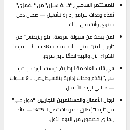
للمستثمر الساحلي
، “قرية سيزن” من “القمزي”
تُقدّم وحدات ببرامج إدارة تشغيل — ضمان دخل
سنوي وأنت في بيتك.
لمن يبحث عن سيولة سريعة
، “يلو ريزيدنس” من
“أوربن لينز” يفتح الباب بمقدم 5% فقط — فرصة
للشراء الآن والبيع لاحقًا بربح سريع.
في قلب العاصمة الإدارية
، “إيست تاور” من “يو
سي” يُقدّم وحدات إدارية بتقسيط يصل لـ 9 سنوات
— مثالي لرواد الأعمال.
لرجال الأعمال والمستثمرين التجاريين
، “مول جلير”
من “أريفا” يُطلق خصومات تصل لـ 25% — عائد
إيجاري مضمون من اليوم الأول.