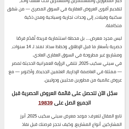
كبار المطورين والمستثمرين والمشترين تحت سقف واحد،
لتقديم
أقوى العروض العقارية في السوق المصري
— من شقق
سكنية وفيلات، إلى وحدات تجارية وسياحية ومدن ذكية
متكاملة.
ليس مجرد معرض… بل
محطة استثمارية فريدة
تُقدّم فرصًا
حصرية بأسعار ما قبل الإطلاق، وخطط سداد تمتد لـ 14 سنوات،
ومشاريع غير مطروحة في السوق العقاري العادي.
في سيتي سكيب 2025، تلتقي الرؤية العمرانية الحديثة لمصر
— ممثلة في العاصمة الإدارية، العلمين الجديدة، وأكتوبر — مع
عروض عالمية من مطورين محليين ودوليين.
سجّل الآن لتحصل على قائمة العروض الحصرية قبل
الجميع اتصل على
19839
تابع المقال لتعرف:
موعد معرض سيتي سكيب 2025، أبرز
المشاركين، أنواع المشاريع، وكيف تحجز فرصتك قبل نفاذ