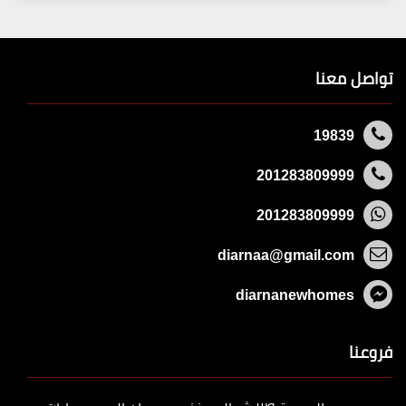
تواصل معنا
19839
201283809999
201283809999
diarnaa@gmail.com
diarnanewhomes
فروعنا