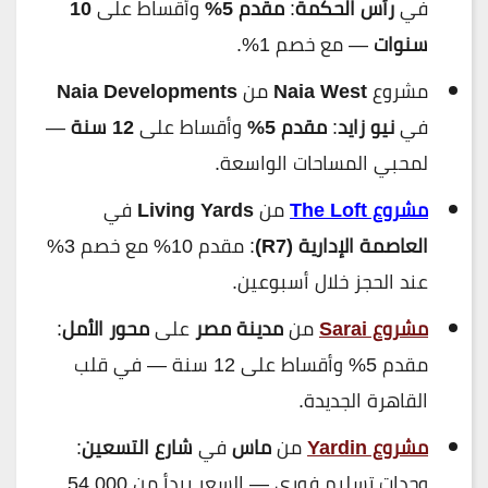
في
رأس الحكمة
:
مقدم 5%
وأقساط على
10
سنوات
— مع خصم 1%.
مشروع
Naia West
من
Naia Developments
في
نيو زايد
:
مقدم 5%
وأقساط على
12 سنة
—
لمحبي المساحات الواسعة.
مشروع The Loft
من
Living Yards
في
العاصمة الإدارية (R7)
: مقدم 10% مع خصم 3%
عند الحجز خلال أسبوعين.
مشروع Sarai
من
مدينة مصر
على
محور الأمل
:
مقدم 5% وأقساط على 12 سنة — في قلب
القاهرة الجديدة.
مشروع Yardin
من
ماس
في
شارع التسعين
:
وحدات تسليم فوري — السعر يبدأ من 54,000