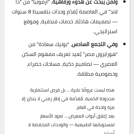
ولمن يبحث عن هدوء ورفاهية
، “أرمونيا” من “ذا
لاند” في العاصمة يُقدّم وحدات بتقسيط 8 سنوات
— تصميمات هادئة، خدمات فندقية، وموقع
استراتيجي.
وفي التجمع السادس
، “بوتيك سعادة” من
“هورايزون مصر” يُعيد تعريف مفهوم السكن
العصري — تصاميم ذكية، مساحات خضراء،
وخصوصية مطلقة.
هذه ليست عروضًا عابرة… بل فرص استثمارية
محدودة الكمية، مُقدّمة في إطار زمني لا يتكرر إلا
مرة واحدة في العام.
بعد إغلاق أبواب المعرض… تعود الأسعار
لمستوياتها الطبيعية — والوحدات المخفضة لا
تُسترد