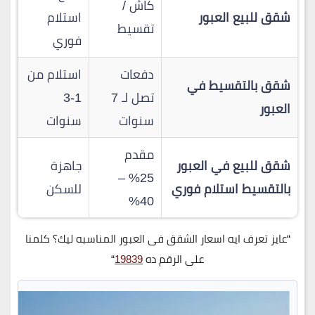
كاش /
شقق للبيع العبور
استلام
تقسيط
فوري
دفعات
استلام من
شقق بالتقسيط في
تصل لـ 7
1-3
العبور
سنوات
سنوات
مقدم
شقق للبيع في العبور
جاهزة
25% –
بالتقسيط استلام فوري
للسكن
40%
“عايز تعرف ايه اسعار الشقق فى العبور المناسبه ليك؟ كلمنا
على الرقم ده
19839
“