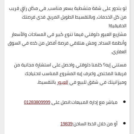
لو بتدور على شقة متشطبة بسعر مناسب، في مكان راقٍ قريب
من كل الخدمات، وبالتقسيط الطويل المريح، فدي فرصتك
الحقيقية!
مشاريع العبور دلوقتي فيها تنوع كبير في المساحات والأسعار
وأنظمة السداد، ومش هتلاقي فرصة أفضل من كده في السوق
العقاري.
مستني إيه؟ كلمنا دلوقتي واحصل على استشارة مجانية من
فريقنا المختص، واعرف إيه المشروع المناسب لاحتياجك
وميزانيتك في شقق للبيع في
العبور
بالتقسيط.
مباشر مع إدارة المبيعات:
اتصل على
01283809999
أو من خلال الخط الساخن:
19839