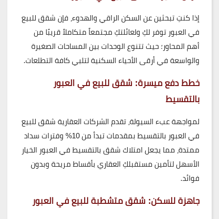
إذا كنتِ تبحثين عن السكن الراقي والهدوء، فإن
شقق للبيع
في العبور
توفر لكِ ولعائلتكِ مجتمعاً متكاملاً قريبًا من
أهم المحاور؛ حيث تتنوع الوحدات بين المساحات الصغيرة
والواسعة في أرقى الأحياء السكنية لتلبي كافة التطلعات.
خطط دفع ميسرة: شقق للبيع في العبور
بالتقسيط
لمواجهة عبء السيولة، تقدم الشركات العقارية
شقق للبيع
في العبور بالتقسيط
بمقدمات تبدأ من 10% وفترات سداد
ممتدة، مما يجعل امتلاك
شقق بالتقسيط في العبور
الخيار
الأسهل لتأمين مستقبلكِ العقاري بأقساط مريحة وبدون
فوائد.
جاهزة للسكن: شقق متشطبة للبيع في العبور