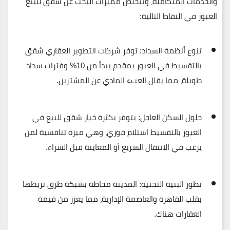
والخدمات المتكاملة، وتتخلص مميزات البحث عن
شقق للبيع
العبور
في النقاط التالية:
تنوع أنظمة السداد:
توفر شركات التطوير العقاري
شقق
بالتقسيط في العبور
بمقدم يبدأ من 10% وفترات سداد
طويلة، مما يقلل العبء المادي عن المشترين.
حلول السكن العاجل:
يتوفر بكثرة خيار
شقق للبيع في
العبور بالتقسيط استلام فوري
، وهي ميزة تنافسية لمن
يرغب في الانتقال السريع أو المعاينة قبل الشراء.
تطور البنية التحتية:
المدينة محاطة بشبكة طرق تربطها
بقلب القاهرة والعاصمة الإدارية، مما يعزز من قيمة
العقارات هناك.