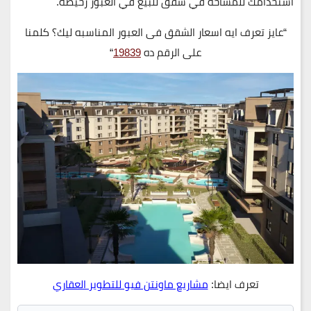
استخدامك للمساحة في شقق للبيع في العبور رخيصة.
“عايز تعرف ايه اسعار الشقق فى العبور المناسبه ليك؟ كلمنا
على الرقم ده
19839
“
تعرف ايضا:
مشاريع ماونتن فيو للتطوير العقاري