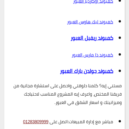
كمبوند أوكارديا العبور
كمبوند ليك هاوس العبور
كمبوند ريفيل العبور
كمبوند ذا مارس العبور
كمبوند جولدن بارك العبور
مستني إيه؟ كلمنا دلوقتي واحصل على استشارة مجانية من
فريقنا المختص، واعرف إيه المشروع المناسب لاحتياجك
وميزانيتك و اسعار الشقق في العبور.
مباشر مع إدارة المبيعات:
اتصل على
01283809999