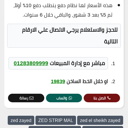
هذه الأسعار لها نظام دفع يتطلب دفع 10٪ أولاً،
ثم 5٪ بعد 3 شهور، والباقي خلال 6 سنوات.
للحجز والاستعلام يرجي الاتصال علي الارقام
التالية
مباشر
مع
إدارة المبيعات
01283809999
او خلال الخط الساخن
19839
اتصل بنا
واتساب
رسالة
zed zayed
ZED STRIP MAL
zed el sheikh zayed