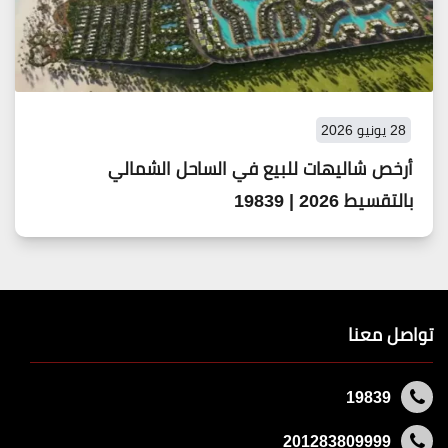
28 يونيو 2026
أرخص شاليهات للبيع في الساحل الشمالي
بالتقسيط 2026 | 19839
تواصل معنا
19839
201283809999