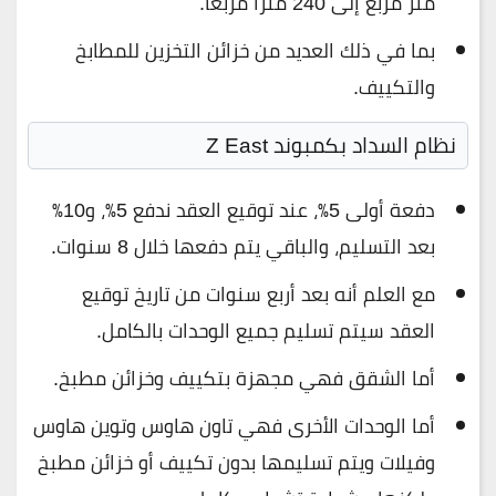
متر مربع إلى 240 مترًا مربعًا.
بما في ذلك العديد من خزائن التخزين للمطابخ
والتكييف.
نظام السداد بكمبوند Z East
دفعة أولى 5٪، عند توقيع العقد ندفع 5٪، و10٪
بعد التسليم، والباقي يتم دفعها خلال 8 سنوات.
مع العلم أنه بعد أربع سنوات من تاريخ توقيع
العقد سيتم تسليم جميع الوحدات بالكامل.
أما الشقق فهي مجهزة بتكييف وخزائن مطبخ.
أما الوحدات الأخرى فهي تاون هاوس وتوين هاوس
وفيلات ويتم تسليمها بدون تكييف أو خزائن مطبخ