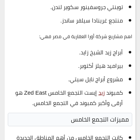
توينتي جروسفينور سكوير لندن.
منتجع غرينادا سيلفر ساندز.
اهم مشاريع شركة أورا العقارية في مصر فهي:
أبراج زيد الشيخ زايد.
بيراميد هيلز أكتوبر.
مشروع أبراج نايل سيتي.
كمبوند
زيد
إيست التجمع الخامس Zed East هو
أرقى وأكبر كمبوند في التجمع الخامس.
مميزات التجمع الخامس
كانت التجمع الخامس من أهم المناطق الجديدة