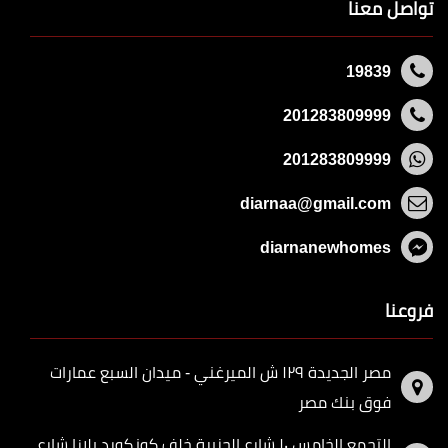
تواصل معنا
19839
201283809999
201283809999
diarnaa@gmail.com
diarnanewhomes
فروعنا
مصر الجديدة ١٢٩ ش الميرغني - ميدان السبع عمارات
فوق بنك مصر
التجمع الخامس ١٠ شارع الجزيرة خلف كونكورد بلازا شارع