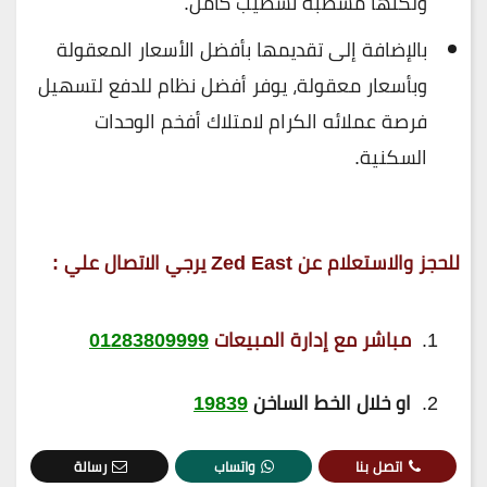
ولكنها مشطبة تشطيب كامل.
بالإضافة إلى تقديمها بأفضل الأسعار المعقولة
وبأسعار معقولة، يوفر أفضل نظام للدفع لتسهيل
فرصة عملائه الكرام لامتلاك أفخم الوحدات
السكنية.
للحجز والاستعلام عن Zed East يرجي الاتصال علي
:
مباشر
مع
إدارة المبيعات
01283809999
او خلال الخط الساخن
19839
اتصل بنا
واتساب
رسالة