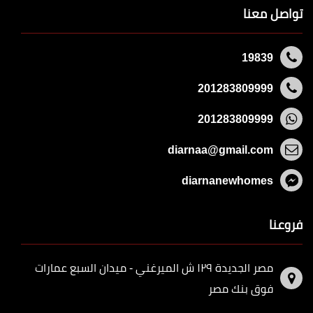
تواصل معنا
19839
201283809999
201283809999
diarnaa@gmail.com
diarnanewhomes
فروعنا
مصر الجديدة ١٢٩ ش الميرغني - ميدان السبع عمارات
فوق بنك مصر