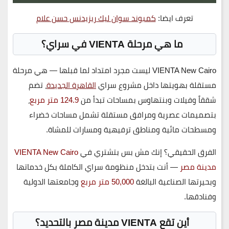
تعرف ايضا:
كمبوند سوان ليك ريزيدنس حسن علام
ما هي مرحلة VIENTA في سراي؟
VIENTA New Cairo
ليست مجرد امتداد لما قبلها — هي مرحلة
مستقلة بهويتها داخل مشروع سراي
القاهرة الجديدة
، تضم
شققاً وفيلات وبنتهاوس بمساحات تبدأ من
124.9 متر مربع
،
بتصميمات عصرية ومرافق مستقلة تشمل مساحات خضراء
ومسطحات مائية ومناطق ترفيهية ومسارات للمشاة.
الفرق الحقيقي؟ إنك مش بس بتشتري في
VIENTA New Cairo
مدينة مصر
— أنت بتدخل منظومة سراي الكاملة بكل خدماتها
وبحيرتها الصناعية البالغة
50,000 متر مربع
وجامعتها الدولية
وفنادقها.
أين تقع VIENTA مدينة مصر بالتحديد؟