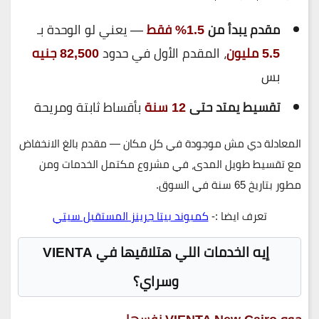
مقدم يبدأ من
1.5% فقط
— يعني لو الوحدة بـ
5.5 مليون
، المقدم الأول في حدود
82,500 جنيه
بس
تقسيط يمتد حتى
12 سنة
بأقساط ثابتة ومريحة
المعادلة دي مش موجودة في كل مكان — مقدم بالغ الانخفاض
مع تقسيط طويل المدى، في مشروع مكتمل الخدمات ومن
مطور بتاريخ 65 سنة في السوق.
تعرف ايضا :-
كمبوند بيتا جرينز المستقبل سيتي
إيه الخدمات اللي هتلاقيها في VIENTA
وسراي؟