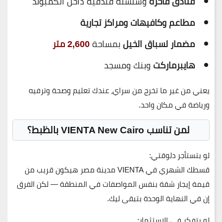
فنادق فاخرة
وسلسلة فندقية داخل الكمبوند
مطاعم وكافيهات ومراكز تجارية
مضمار لسباق الخيل
بمساحة
2,600 متر
هايبرماركت
وبنك ومسجد
يعني من غير ما تخرج من سراي، عندك تعليم وصحة وترفيه
ورياضة في مكان واحد.
لمن تناسب VIENTA New Cairo بالظبط؟
لو بتستأجر دلوقتي:
قسطك الشهري في
VIENTA مدينة مصر
هيكون قريب من
قيمة إيجار شقة بنفس المواصفات في المنطقة — لكن الفرق
إن في النهاية الوحدة بتبقى ليك.
لو بتفكر في الاستثمار: