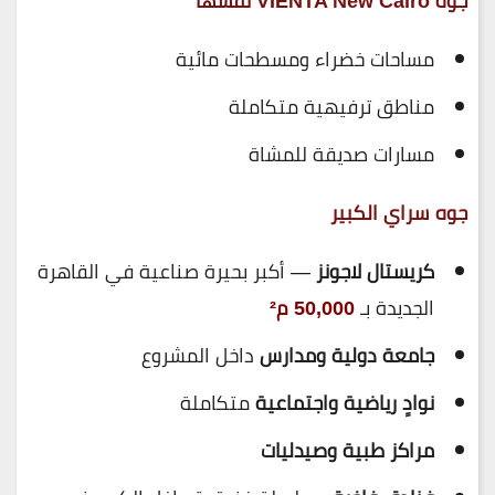
جوه VIENTA New Cairo نفسها
مساحات خضراء ومسطحات مائية
مناطق ترفيهية متكاملة
مسارات صديقة للمشاة
جوه سراي الكبير
كريستال لاجونز
— أكبر بحيرة صناعية في القاهرة
الجديدة بـ
50,000 م²
جامعة دولية ومدارس
داخل المشروع
نوادٍ رياضية واجتماعية
متكاملة
مراكز طبية وصيدليات