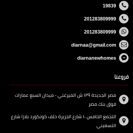
19839
201283809999
201283809999
diarnaa@gmail.com
diarnanewhomes
فروعنا
مصر الجديدة ١٢٩ ش الميرغني - ميدان السبع عمارات
فوق بنك مصر
التجمع الخامس ١٠ شارع الجزيرة خلف كونكورد بلازا شارع
التسعيني