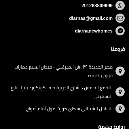
201283809999
diarnaa@gmail.com
diarnanewhomes
فروعنا
مصر الجديدة ١٢٩ ش الميرغني - ميدان السبع عمارات
فوق بنك مصر
التجمع الخامس ١٠ شارع الجزيرة خلف كونكورد بلازا شارع
التسعيني
الساحل الشمالي سكاي كورت مول أمام أمواج
روابط مهمة