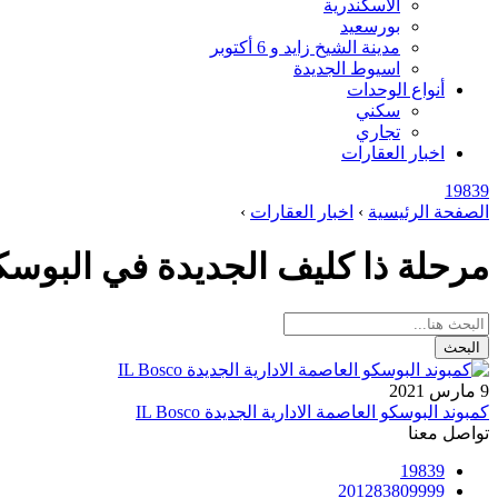
الاسكندرية
بورسعيد
مدينة الشيخ زايد و 6 أكتوبر
اسيوط الجديدة
أنواع الوحدات
سكني
تجاري
اخبار العقارات
19839
الصفحة الرئيسية
›
اخبار العقارات
›
مرحلة ذا كليف الجديدة في البوسك
البحث
9 مارس 2021
كمبوند البوسكو العاصمة الادارية الجديدة IL Bosco
تواصل معنا
19839
201283809999