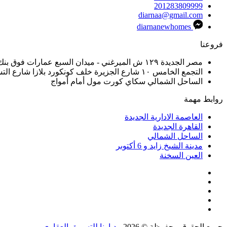
201283809999
diarnaa@gmail.com
diarnanewhomes
فروعنا
مصر الجديدة ١٢٩ ش الميرغني - ميدان السبع عمارات فوق بنك مصر
التجمع الخامس ١٠ شارع الجزيرة خلف كونكورد بلازا شارع التسعيني
الساحل الشمالي سكاي كورت مول أمام أمواج
روابط مهمة
العاصمة الادارية الجديدة
القاهرة الجديدة
الساحل الشمالي
مدينة الشيخ زايد و 6 أكتوبر
العين السخنة
جميع الحقوق محفوظة © 2026 -
ديارنا للتسويق العقاري