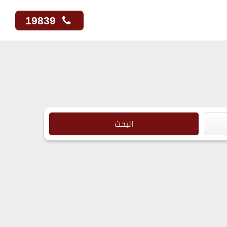
19839
البحث