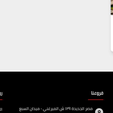
فروعنا
ر
مصر الجديدة ١٢٩ ش الميرغني - ميدان السبع
ال