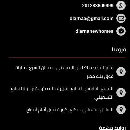
201283809999
diarnaa@gmail.com
diarnanewhomes
فروعنا
مصر الجديدة ١٢٩ ش الميرغني - ميدان السبع عمارات
فوق بنك مصر
التجمع الخامس ١٠ شارع الجزيرة خلف كونكورد بلازا شارع
التسعيني
الساحل الشمالي سكاي كورت مول أمام أمواج
روابط مهمة