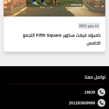
11 مايو 2021
كمبوند فيفث سكوير Fifth Square التجمع
الخامس
تواصل معنا
19839
201283809999