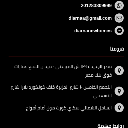
201283809999
diarnaa@gmail.com
diarnanewhomes
فروعنا
مصر الجديدة ١٢٩ ش الميرغني - ميدان السبع عمارات
فوق بنك مصر
التجمع الخامس ١٠ شارع الجزيرة خلف كونكورد بلازا شارع
التسعيني
الساحل الشمالي سكاي كورت مول أمام أمواج
روابط مهمة