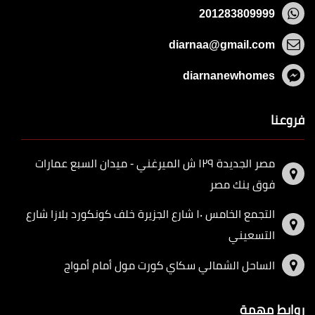
201283809999
diarnaa@gmail.com
diarnanewhomes
فروعنا
مصر الجديدة ١٢٩ ش الميرغني - ميدان السبع عمارات
فوق بنك مصر
التجمع الخامس ١٠ شارع الجزيرة خلف كونكورد بلازا شارع
التسعيني
الساحل الشمالي سكاي كورت مول أمام أمواج
روابط مهمة