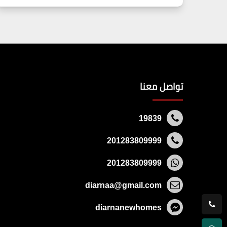
تواصل معنا
19839
201283809999
201283809999
diarnaa@gmail.com
diarnanewhomes