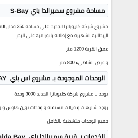
مساحة مشروع سميرالدا باي S-Bay
مشروع شركة كليوباترا الجديد علي مساحة
250
فدان الم
الإيطالية الشهيرة مع إطلالة بانورامية على البحر
عمق القرية
1200
متر
و عرض الشاطىء
800
متر
الوحدات الموجودة بـ مشروع اس باي
S-BAY
يوجد بـ مشروع شركة كليوباترا الجديد
3000
وحدة
يوجد شاليهات و فيلات مستقلة و وحدات توين هاوس و 
جميع الوحدات متشطبة بالكامل
الخدمات بـ قرية سميرالدا باي
Smeralda Bay