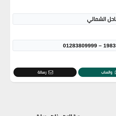
احل الشمالي
واتساب
رسالة