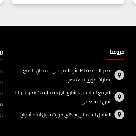
فروعنا
ر
مصر الجديدة ١٢٩ ش الميرغني - ميدان السبع
ال
عمارات فوق بنك مصر
ال
التجمع الخامس ١٠ شارع الجزيرة خلف كونكورد بلازا
ال
شارع التسعيني
مد
الساحل الشمالي سكاي كورت مول أمام أمواج
ال