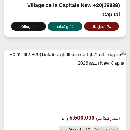
(19839)20+ Village de la Capitale New
Capital
اتصل بنا
واتساب
رسالة
5,500,000
اسعار تبدأ من
ج.م
المقدم 1.5 %
12 سنوات تقسيط