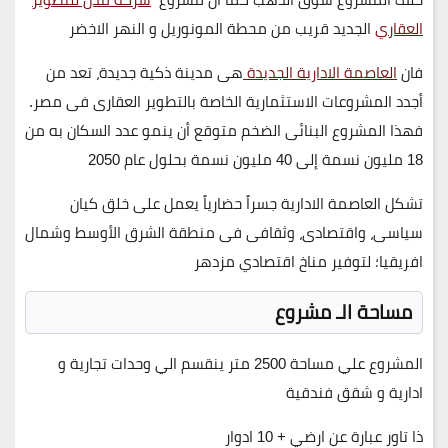
العقاري
الجديد قريب من محطة المونوريل و النهر الاخضر
فان
العاصمة الادارية الجديدة
هى مدينة ذكية جديدة، تعد من
أجدد المشروعات الاستثمارية الخاصة بالتطوير العقارى فى مصر.
فهذا المشروع البنائى الضخم متوقع أن ينمو عدد السكان به من
18 مليون نسمة
إلى
40 مليون نسمة
بحلول عام
2050
تشكل العاصمة الادارية جسراً حضارياً يعمل على خلق كيان
سياسى، واقتصادى، وثقافى فى منطقة الشرق الأوسط وشمال
افريقيا؛ لتوفير مناخ اقتصادي مزدهر
مساحة الـ مشروع
المشروع علي مساحة
2500
متر ينقسم الي وحدات
تجارية
و
ادارية
و
شقق فندقية
ذا تاور
عبارة عن
ارضي
+
10
ادوار