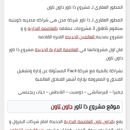
المطور العقاري لـ مشروع ذا تاور داون تاون
المطور العقاري لـ ذا تاور شركة مدن هى
شراكه مصريه كويتيه
ستقوم بآطلاق
3
مشروعات عملاقه
بالعاصمه الاداريه
و و
مشروع بمدينه
العالمين الجديده
الفتره القادمه
فان اول مشروعاتها في
العاصمة الادارية الجديدة
مشروع ذا
تاور
داون تاون
بشراكة عالمية مع
شركة Facil
المسئولة عن إدارة وتشغيل
الفندق و المعروفة بإدارة أشهر الفنادق العالمية
چميرا – ڤيرساتشي – دوسيت – اتلانطس – حيات ريچينسي
موقع مشروع ذا تاور
داون تاون
يقع
بالداون تاون العاصمة الادارية
الجديدة امام شركات البترول و
خلف المشروع سوق الدهب كما ان
مشروع
شركة مدن للتطوير