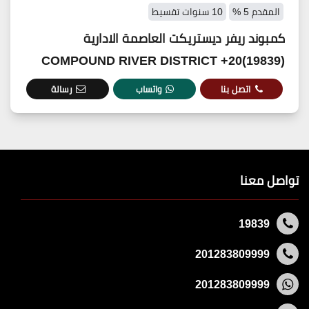
المقدم 5 %
10 سنوات تقسيط
كمبوند ريفر ديستريكت العاصمة الادارية
(19839)20+ COMPOUND RIVER DISTRICT
اتصل بنا
واتساب
رسالة
تواصل معنا
19839
201283809999
201283809999