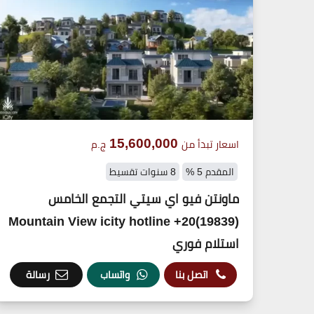
15,600,000
اسعار تبدأ من
ج.م
المقدم 5 %
8 سنوات تقسيط
ماونتن فيو اي سيتي التجمع الخامس
(19839)20+ Mountain View icity hotline
استلام فوري
اتصل بنا
واتساب
رسالة