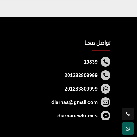
تواصل معنا
19839
201283809999
201283809999
diarnaa@gmail.com
diarnanewhomes