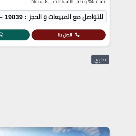
مقدم 5% و تصل الاقساط حتى 8 سنوات
للتواصل مع المبيعات و الحجز : 19839 – 01283809999
اتصل بنا
تجاري