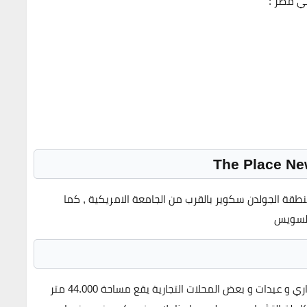
ي مصر :
طقة الجولدن سكوير بالقرب من الجامعة الامريكية , كما
السويس
مول ذا بليس بكمبوند ميفيدا هو مول عبارة عن مول اداري و عيدات و بعض المحلات التجارية يقع مساحة 44.000 متر