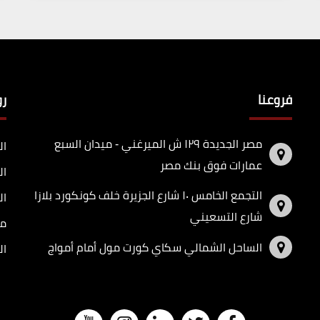
فروعنا
ر
مصر الجديدة ١٢٩ ش الميرغني - ميدان السبع
ال
عمارات فوق بنك مصر
ال
التجمع الخامس ١٠ شارع الجزيرة خلف كونكورد بلازا
ال
شارع التسعيني
مد
الساحل الشمالي سكاي كورت مول أمام أمواج
ال