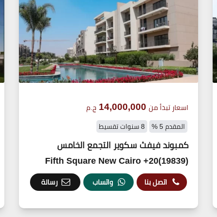
14,000,000
اسعار تبدأ من
ج.م
المقدم 5 %
8 سنوات تقسيط
كمبوند فيفث سكوير التجمع الخامس
(19839)20+ Fifth Square New Cairo
اتصل بنا
واتساب
رسالة