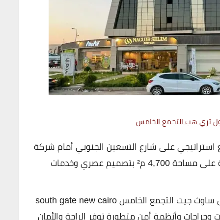
ل تري هب التجمع الخامس
 استراتيجي على شارع التسعين الجنوبي أمام شركة
بتروجاس، ويضم وحدات تجارية وإدارية متنوعة على مساحة 4,700 م² بتصميم عصري وخدمات
يعد مول ساوث جيت التجمع الخامس south gate new cairo
وجراجات وأنظمة أمن متطورة توفر الراحة والأمان