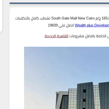
اسعار مول ساوث جيت التجمع الخامس تبدا من 165,000 ج/م South Gate Mall New Cairo تشطب كامل بالتكفيات
Wealth plus Develop
اتصل علي 19839
ل الخاصة بافضل مشروعات
القاهرة الجديدة