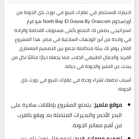
اختيارك للاستثمار في عقارات للبيع في نورث باي الجونة من
أوراسكوم
North Bay El Gouna By Orascom
هو قرار
استراتيجي يضمن لك التمتع بأعلى مستويات الفخامة والراحة
في واحدة من أبرز الوجهات الساحلية في مصر. هذا المشروع
الفاخر يوفر لك بيئة متكاملة تجمع بين التصميم المعماري
الفريد والجمال الطبيعي الخلاب، مما يجعله خيارًا مثاليًا لكل من
يبحث عن التميز والجودة في حياته.
أسباب تدفعك لشراء وحدة في عقارات للبيع في نورث باي
الجونة:
موقع متميز
: يتمتع المشروع بإطلالات ساحرة على
البحر الأحمر والبحيرات المتصلة به، ويقع بالقرب
من أهم معالم الجونة.
تصميم معماري فريد
: تجمع فلل نورث باي بين