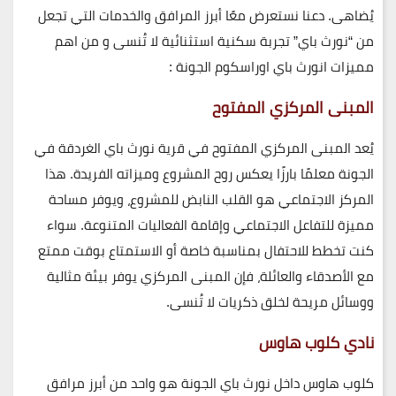
يُضاهى. دعنا نستعرض معًا أبرز المرافق والخدمات التي تجعل
من “نورث باي” تجربة سكنية استثنائية لا تُنسى و من اهم
مميزات انورث باي اوراسكوم الجونة :
المبنى المركزي المفتوح
يُعد المبنى المركزي المفتوح في قرية نورث باي الغردقة في
الجونة معلمًا بارزًا يعكس روح المشروع وميزاته الفريدة. هذا
المركز الاجتماعي هو القلب النابض للمشروع، ويوفر مساحة
مميزة للتفاعل الاجتماعي وإقامة الفعاليات المتنوعة. سواء
كنت تخطط للاحتفال بمناسبة خاصة أو الاستمتاع بوقت ممتع
مع الأصدقاء والعائلة، فإن المبنى المركزي يوفر بيئة مثالية
ووسائل مريحة لخلق ذكريات لا تُنسى.
نادي كلوب هاوس
كلوب هاوس داخل نورث باي الجونة هو واحد من أبرز مرافق