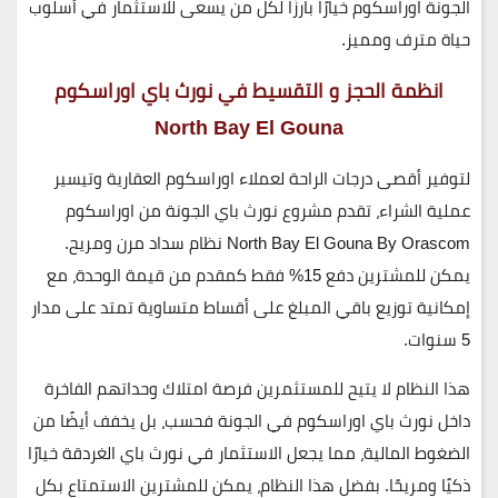
الجونة اوراسكوم خيارًا بارزًا لكل من يسعى للاستثمار في أسلوب
حياة مترف ومميز.
انظمة الحجز و التقسيط في نورث باي اوراسكوم
North Bay El Gouna
لتوفير أقصى درجات الراحة لعملاء اوراسكوم العقارية وتيسير
عملية الشراء، تقدم مشروع نورث باي الجونة من اوراسكوم
North Bay El Gouna By Orascom
نظام سداد مرن ومريح.
يمكن للمشترين دفع
15% فقط
كمقدم من قيمة الوحدة، مع
إمكانية توزيع باقي المبلغ على أقساط متساوية تمتد على مدار
5 سنوات
.
هذا النظام لا يتيح للمستثمرين فرصة امتلاك وحداتهم الفاخرة
داخل نورث باي اوراسكوم في الجونة فحسب، بل يخفف أيضًا من
الضغوط المالية، مما يجعل الاستثمار في نورث باي الغردقة خيارًا
ذكيًا ومريحًا. بفضل هذا النظام، يمكن للمشترين الاستمتاع بكل