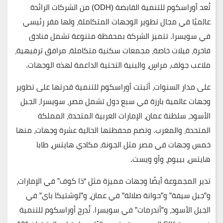
تُعد أوراسكوم للتنمية القابضة (ODH) من الشركات الرائدة
عالميًا في مجال تطوير الوجهات المتكاملة، ولها مقر رئيسي
في سويسرا. تتميز الشركة بمحفظة متنوعة تشمل فنادق
فاخرة، فيلات خاصة، مجمعات سكنية متكاملة، مرافق ترفيهية،
ملاعب جولف، مراسٍ، والبنية التحتية الداعمة لهذه الوجهات.
على مدار السنوات، أثبتت أوراسكوم للتنمية قدرتها على تطوير
وجهات عالمية بارزة في سبع دول تشمل مصر، سويسرا، الجبل
الأسود، سلطنة عمان، الإمارات العربية المتحدة، المملكة
المتحدة، والمغرب. وتضم محفظتها الحالية عشرة وجهات، منها
خمس وجهات في مصر مثل الجونة، مكادي هايتس، طابا
هايتس، بييوم، وأو ويست.
تدير المجموعة أيضًا وجهات مميزة مثل “ذا كوف” في الإمارات،
و”جبل سيفة” و”حوانة صلالة” في عمان، و”لوشتيكا باي” في
الجبل الأسود، و”أندرمات” في سويسرا. تُدرج أوراسكوم للتنمية