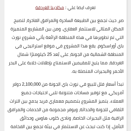
تعرف ايضا علي :
مكادينا الغردقة
صر، حيث تجمع بين الطبيعة الساحرة والمرافق الفاخرة، لتصبح
المكان المثالي للاستثمار العقاري. ومن بين المشاريع المتميزة
التي تم تطويرها في هذه المنطقة الرائعة يأتي مشروع نورث
باي أوراسكوم. يقع هذا المشروع في موقع استراتيجي في
المنطقة الشمالية من الجونة، على بُعد
25 كيلومترًا شمال
الغردقة،
مما يتيح للمقيمين الاستمتاع بإطلالات خلابة على البحر
الأحمر والبحيرات المتصلة به.
تبدأ أسعار فلل للبيع في نورث باي الجونة
من 2,100,000 دولار
أمريكي
، مع توفير مساحات متنوعة تلبي احتياجات جميع
العملاء. يتميز المشروع بتصميم معماري فريد يدمج بين التراث
الثقافي للجونة والحداثة، ويوفر مجموعة من الخدمات والمرافق
الراقية مثل البحيرات الخاصة، ونادي كلوب هاوس، وحدائق
التأمل. إذا كنت تبحث عن الاستثمار في بيئة تجمع بين الفخامة