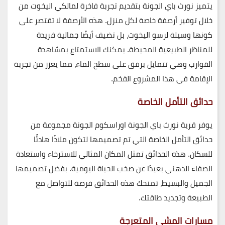
يتميز نورث باي الجونة بتقديم تجربة فاخرة لمالكي اليخوت من
خلال توفير أرصفة خاصة لكل منزل. هذه الأرصفة لا تقتصر على
كونها وسيلة لرسو اليخوت، بل تضيف أيضًا جمالية فريدة
للمناظر الطبيعية المحيطة. يمكنك الاستمتاع بمشاهدة
القوارب وهي تتمايل برفق على سطح الماء، مما يعزز من تجربة
الإقامة في هذا المشروع الفخم.
حدائق التأمل الخاصة
يوفر قرية نورث باي الجونة اوراسكوم الجونة مجموعة من
حدائق التأمل الخاصة التي تم تصميمها لتكون ملاذًا هادئًا
للسكان. هذه الحدائق تمثل المكان المثالي للاسترخاء واستعادة
الصفاء الذهني بعيدًا عن صخب الحياة اليومية. بفضل تصميمها
الجميل والبسيط، تمنحك هذه الحدائق فرصة للتواصل مع
الطبيعة وتجديد طاقتك.
مسارات المشي المتعرجة