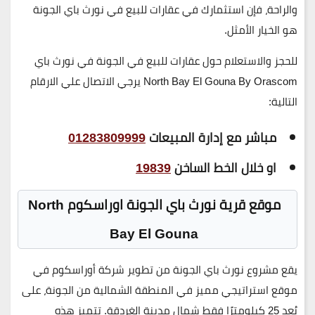
والراحة، فإن استثمارك في عقارات للبيع في نورث باي الجونة
هو الخيار الأمثل.
ل
لحجز والاستعلام حول عقارات للبيع في الجونة في نورث باي
North Bay El Gouna By Orascom
يرجي الاتصال علي الارقام
التالية:
مباشر مع إدارة المبيعات
01283809999
او خلال الخط الساخن
19839
موقع قرية نورث باي الجونة اوراسكوم
North
Bay El Gouna
يقع مشروع نورث باي الجونة من تطوير شركة أوراسكوم في
موقع استراتيجي مميز في المنطقة الشمالية من الجونة، على
بُعد 25 كيلومترًا فقط شمال مدينة الغردقة. تتميز هذه