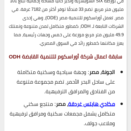
في بورصة SIX السويسرية وتدير حاليًا مساحة إجمالية تبلغ 101
مليون متر مربع، تضم 33 فندقًا توفر أكثر من 7182 غرفة. في
مصر، تعمل أوراسكوم للتنمية مصر (ODE)، وهي إحدى
الشركات التابعة لـ ODH، كمطور متكامل لمدن متنوعة وتمتلك
49.9 مليون متر مربع موزعة على خمس وجهات رئيسية، مما
يعزز مكانتها كمطور رائد في السوق المصري.
سابقة اعمال شركة أوراسكوم للتنمية القابضة ODH
الجونة، مصر
: وجهة سياحية وسكنية متكاملة
على ساحل البحر الأحمر، تضم مجموعة متنوعة
من الفنادق والمرافق الترفيهية.
مكادي هايتس غردقة
، مصر
: منتجع سكني
متكامل يشمل مجمعات سكنية ومرافق ترفيهية
وملاعب جولف.