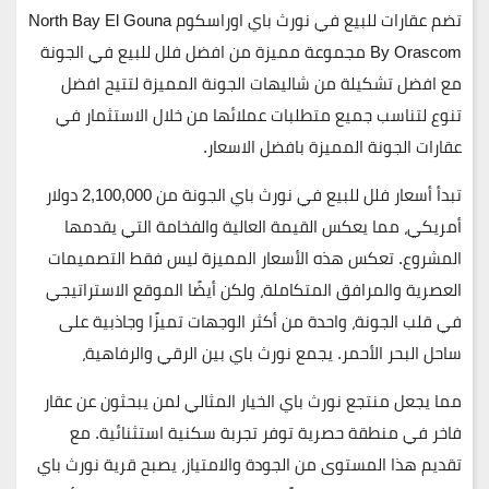
تضم عقارات للبيع في نورث باي اوراسكوم
North Bay El Gouna
By Orascom
مجموعة مميزة من افضل فلل للبيع في الجونة
مع افضل تشكيلة من شاليهات الجونة المميزة لتتيح افضل
تنوع لتناسب جميع متطلبات عملائها من خلال الاستثمار في
عقارات الجونة المميزة بافضل الاسعار.
تبدأ أسعار فلل للبيع في
نورث باي الجونة من 2,100,000 دولار
أمريكي
، مما يعكس القيمة العالية والفخامة التي يقدمها
المشروع. تعكس هذه الأسعار المميزة ليس فقط التصميمات
العصرية والمرافق المتكاملة، ولكن أيضًا الموقع الاستراتيجي
في قلب الجونة، واحدة من أكثر الوجهات تميزًا وجاذبية على
ساحل البحر الأحمر. يجمع نورث باي بين الرقي والرفاهية،
مما يجعل منتجع نورث باي الخيار المثالي لمن يبحثون عن عقار
فاخر في منطقة حصرية توفر تجربة سكنية استثنائية. مع
تقديم هذا المستوى من الجودة والامتياز، يصبح قرية نورث باي