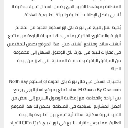
المنطقة بموقعها الفريد الذي يضمن للسكان تجربة سكنية لا
تُنسى بفضل الإطلالات الخلابة والبيئة الطبيعية الهادئة.
يُحيط بفلل للبيع في نورث باي اوراسكوم العديد من المعالم
البارزة والمشاريع الفاخرة، بما في ذلك المرحلة الرابعة من منتجع
أنشنت ساند، ومنتجع أنشنت هيل. هذا الموقع يضمن للمقيمين
في عقارات للبيع في نورث باي الوصول السهل إلى مجموعة
من المرافق الراقية والخدمات الممتازة التي تعزز من جودة
الحياة.
باختيارك السكن في فلل نورث باي الجونة اوراسكوم
North Bay
El Gouna By Orascom
، ستستمتع بموقع استراتيجي يجمع
بين الراحة والفخامة، مع إمكانية الوصول السريع إلى بعض من
أفضل المشاريع السياحية في المنطقة. يضمن لك هذا الموقع
الفريد تجربة سكنية استثنائية تجمع بين الطبيعة والجودة
العالية، مما يجعل عقارات للبيع في نورث باي خيارًا مثاليًا للأفراد