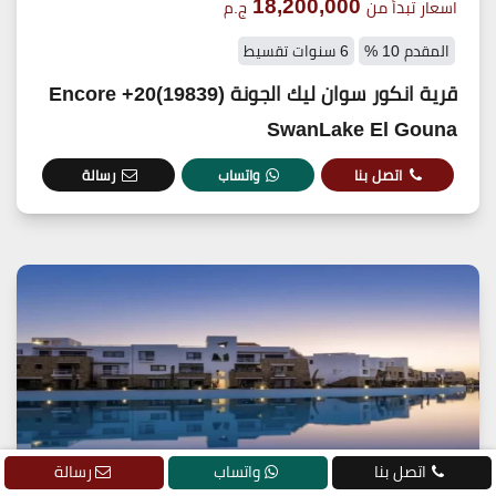
18,200,000
اسعار تبدأ من
ج.م
المقدم 10 %
6 سنوات تقسيط
قرية انكور سوان ليك الجونة (19839)20+ Encore
SwanLake El Gouna
اتصل بنا
واتساب
رسالة
اتصل بنا
واتساب
رسالة