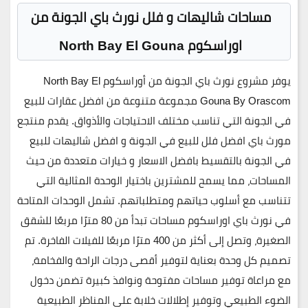
مساحات شاليهات و فلل نورث باي الجونة من
اوراسكوم
North Bay El Gouna
يوفر مشروع نورث باي الجونة من أوراسكوم
North Bay El
Gouna By Orascom
مجموعة متنوعة من افضل عقارات للبيع
في الجونة التي تناسب مختلف الاحتياجات والأذواق. يقدم منتجع
مورث باي افضل فلل للبيع في الجونة و افضل شاليهات للبيع
في الجونة بالتقسيط بافضل الاسعار و خيارات متعددة من حيث
المساحات، مما يسمح للمشترين باختيار الوحدة المثالية التي
تتناسب مع أسلوب حياتهم ومتطلباتهم. تشمل الوحدات المتاحة
في نورث باي اوراسكوم مساحات تبدأ من 80 مترًا مربعًا للشقق
الصغيرة، وتصل إلى أكثر من 400 مترًا مربعًا للفيلات الفاخرة. تم
تصميم كل وحدة بعناية لتوفير أقصى درجات الراحة والفخامة،
مع مراعاة توفير مساحات مفتوحة ونوافذ كبيرة تضمن دخول
الضوء الطبيعي وتوفير إطلالات خلابة على المناظر الطبيعية