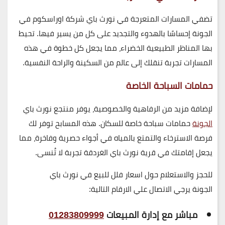
تضفي المسارات المتعرجة في نورث باي شركة اوراسكوم في
الجونة إحساسًا بالهدوء والتجديد على كل من يسير فيها. تحيط
بها المناظر الطبيعية الخضراء، مما يجعل كل خطوة في هذه
المسارات تجربة تنقلك إلى عالم من السكينة والراحة النفسية.
حمامات السباحة الخاصة
لإضافة مزيد من الرفاهية والخصوصية، يوفر منتجع نورث باي
الجونة
حمامات سباحة خاصة للسكان. هذه المسابح توفر لك
فرصة الاسترخاء والتمتع بالمياه في أجواء حصرية وفاخرة، مما
يجعل إقامتك في قرية نورث باي الغردقة تجربة لا تُنسى.
ل
لحجز والاستعلام حول اسعار فلل للبيع في نورث باي
الجونة
يرجي الاتصال علي الارقام التالية:
مباشر مع إدارة المبيعات
01283809999