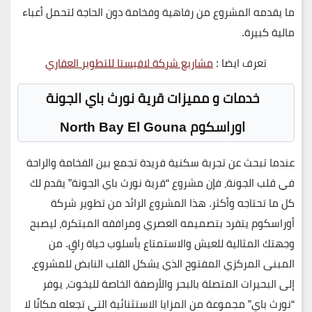
ما يقدمه المشروع من رفاهية وفخامة دون الحاجة لتحمل أعباء
مالية كبيرة.
تعرف ايضا :
مشاريع شركة لافيستا للتطوير العقاري
خدمات و مميزات قرية نورث باي الجونة
اوراسكوم
North Bay El Gouna
عندما تبحث عن تجربة سكنية فريدة تجمع بين الفخامة والراحة
في قلب الجونة، فإن مشروع “قرية نورث باي الجونة” يقدم لك
كل ما تحتاجه وأكثر. هذا المشروع الرائد من تطوير شركة
أوراسكوم يتفرد بتصميمه العصري ومرافقه المبتكرة، ليصبح
وجهتك المثالية للعيش والاستمتاع بأسلوب حياة راقٍ. من
المبنى المركزي المفتوح الذي يشكل القلب النابض للمشروع،
إلى البحيرات المتصلة بالبحر والأرصفة الخاصة لليخوت، يوفر
“نورث باي” مجموعة من المزايا الاستثنائية التي تجعله مكانًا لا