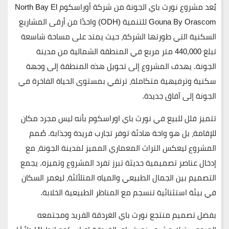
يُعد مشروع نورث باي الجونة من شركة أوراسكوم
North Bay El
Gouna By Orascom
للتنمية (ODH) واحدًا من أرقى المشاريع
السكنية التي طورتها الشركة، حيث يمتد على مساحة شاسعة
تبلغ
440,000 متر
مربع في المنطقة الشمالية من مدينة
الجونة. يهدف المشروع إلى تحويل هذه المنطقة إلى وجهة
سكنية وترفيهية متكاملة، ترتقي بمستوى الحياة الفاخرة في
الجونة إلى آفاق جديدة.
تتميز فلل للبيع في نورث باي اوراسكوم بأنه ليس مجرد مكان
للإقامة، بل هو واحة هادئة توفر تجارب فريدة وجذابة. صُمم
المشروع ليعكس التراث المعماري المميز لمدينة الجونة، مع
إدخال عناصر تصميمية حديثة تبرز تفرد المشروع وتميزه. يجمع
التصميم بين الجمال الطبيعي والمياه المتلألئة، ليغمر السكان
في بيئة استثنائية تنسجم مع المناظر الطبيعية الخلابة.
بفضل تصميم منتجع نورث باي الغردقة الفريد ومجتمعه