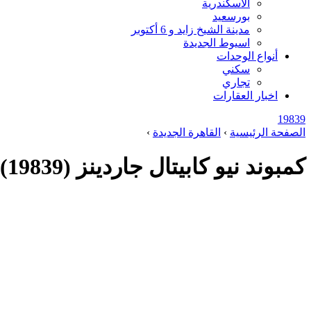
الاسكندرية
بورسعيد
مدينة الشيخ زايد و 6 أكتوبر
اسيوط الجديدة
أنواع الوحدات
سكني
تجاري
اخبار العقارات
19839
الصفحة الرئيسية
›
القاهرة الجديدة
›
كمبوند نيو كابيتال جاردينز (19839)20+ New Capital Gardens By Palm Hills اسعار 2026