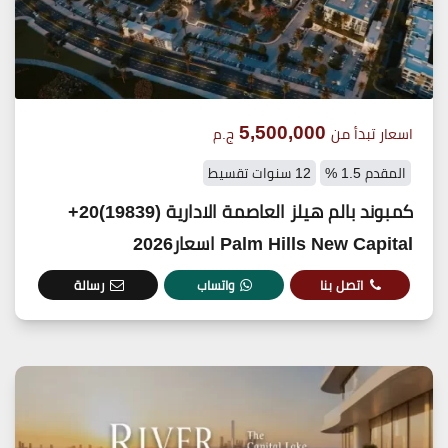
5,500,000
اسعار تبدأ من
ج.م
المقدم 1.5 %
12 سنوات تقسيط
كمبوند بالم هيلز العاصمة الادارية (19839)20+
Palm Hills New Capital اسعار2026
اتصل بنا
واتساب
رسالة