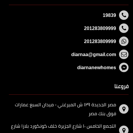
19839
201283809999
201283809999
diarnaa@gmail.com
diarnanewhomes
فروعنا
مصر الجديدة ١٢٩ ش الميرغني - ميدان السبع عمارات
فوق بنك مصر
التجمع الخامس ١٠ شارع الجزيرة خلف كونكورد بلازا شارع