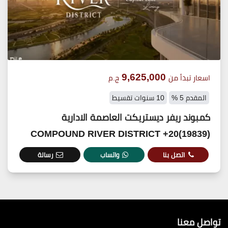
9,625,000
اسعار تبدأ من
ج.م
المقدم 5 %
10 سنوات تقسيط
كمبوند ريفر ديستريكت العاصمة الادارية
(19839)20+ COMPOUND RIVER DISTRICT
اتصل بنا
واتساب
رسالة
تواصل معنا