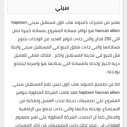
سيتي
يعتبر من مميزات
كمبوند هاب تاون مستقبل سيتي haptown
hassan allam
هو توافر مساحه المشروع بمساحه كبيره تصل
اللي 250 فدان والتي جاءت لتوفر العديد من الوحدات بتنوع
مساحاتها والتي جاءت شقق للبيع في المستقبل سيتي وايضا
فلل للبيع في مدينة المستقبل واكثر . فلذلك تعطي للعميل
حريه اختيار وحدته يالمساحه التي يحتاجها هو واسرته ليتمتع
بوحدته .
اما عن تصميم
كمبوند هاب تاون حسن علام المستقبل سيتي
haptown hassan allam
فقد قامت الشركة المطورة بتوفير
المشروع علي تصميمات حديثة تجذب العميل وتمكنة من
الاستمتاع بوحدته بداخلها والتي جاءت تجمع بين الرفاهيه
والجمال كما ان اعتمدت الشركة المطورة علي تغير مفهوم
العقارات في مصر لذلك جاءت التصميمات من اكثر المميزات