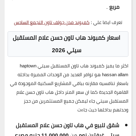
مربع
.
تعرف ايضا علي :
كمبوند مدن جولف تاون التجمع السادس
اسعار كمبوند هاب تاون حسن علام المستقبل
سيتي 2026
اكثر ما يميز
كمبوند هاب تاون المستقبل سيتي haptown
hassan allam
هو توافر العديد من الوحدات المميزة بداخله
باسعار تنافسيه مقارنه بباقي المشاريع السكنية الموجودة قي
القاهرة الجديدة كما ان سعر المتر داخل هاب تاون حسن علام
المستقبل سيتي جاء ليمكن جميع المستثمرين من حجز
وحدتهم بداخلها حيث جاءت
شقق للبيع في هاب تاون حسن علام المستقبل
سيتي غرفتين نوم
من
11,000,000 جنيه مصري