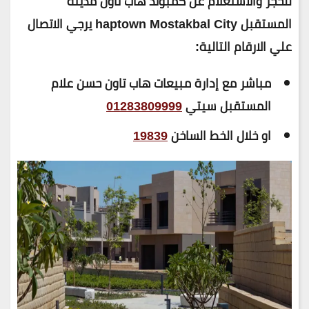
للحجز والاستعلام عن كمبوند هاب تاون مدينة
المستقبل haptown Mostakbal City يرجي الاتصال
علي الارقام التالية:
مباشر مع إدارة مبيعات هاب تاون حسن علام
المستقبل سيتي
01283809999
او خلال الخط الساخن
19839