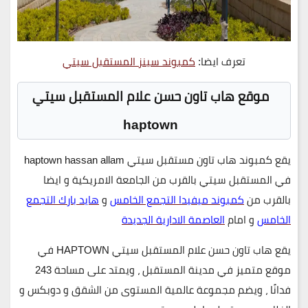
تعرف ايضا:
كمبوند سينز المستقبل سيتي
موقع هاب تاون حسن علام المستقبل سيتي
haptown
يقع
كمبوند هاب تاون مستقبل سيتي haptown hassan allam
في المستقبل سيتي بالقرب من الجامعة الامريكية و ايضا
بالقرب من
كمبوند ميفيدا التجمع الخامس
و
هايد بارك التجمع
الخامس
و امام
العاصمة الادارية الجديدة
يقع هاب تاون حسن علام المستقبل سيتي HAPTOWN في
موقع متميز في مدينة المستقبل ، ويمتد على مساحة 243
فدانًا ، ويضم مجموعة عالمية المستوى من الشقق و دوبكس و