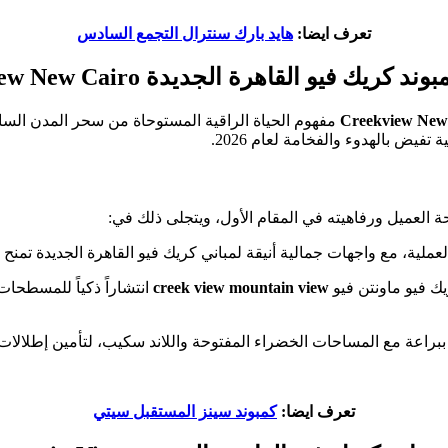
تعرف ايضا:
هايد بارك سنترال التجمع السادس
بوند
كريك فيو القاهرة الجديدة
Creekview New Cairo
مفهوم الحياة الراقية المستوحاة من سحر المدن السا
فيض بالهدوء والفخامة لعام 2026.
لعميل ورفاهيته في المقام الأول، ويتجلى ذلك في:
ت جمالية أنيقة لمباني كريك فيو القاهرة الجديدة تمنح مشروع creek view mountain view طابعا
ك فيو ماونتن فيو
creek view mountain view
انتشاراً ذكياً للمسطحات 
 ببراعة مع المساحات الخضراء المفتوحة واللاند سكيب، لتأمين إطلالا
تعرف ايضا:
كمبوند سينز المستقبل سيتي