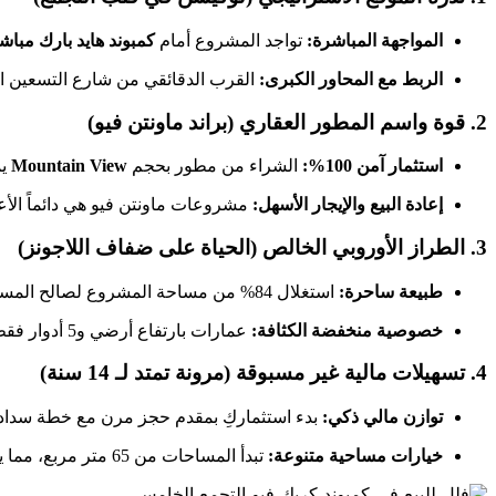
المواجهة المباشرة:
تواجد المشروع أمام
كمبوند هايد بارك مباش
الربط مع المحاور الكبرى:
القرب الدقائقي من شارع التسعين الج
2. قوة واسم المطور العقاري (براند ماونتن فيو)
استثمار آمن 100%:
الشراء من مطور بحجم
Mountain View
يم
إعادة البيع والإيجار الأسهل:
مشروعات ماونتن فيو هي دائماً الأعلى طلباً في سوق إعادة البيع (Resale) وال
3. الطراز الأوروبي الخالص (الحياة على ضفاف اللاجونز)
طبيعة ساحرة:
استغلال 84% من مساحة المشروع لصالح المساحات الخضراء والجداول المائية (Creeks) يعني أنكِ تشترين أسلوب حياة هادئاً مستوحى من الريف الأوروبي، وليس مجرد جدران خرسانية.
خصوصية منخفضة الكثافة:
عمارات بارتفاع أرضي و5 أدوار فقط مع توزيع ذكي ومتباعد للمباني يضمن لعائلتكِ الخصوصية المطلقة والتهوية المثالية في كمبوند كريك فيو.
4. تسهيلات مالية غير مسبوقة (مرونة تمتد لـ 14 سنة)
توازن مالي ذكي:
بدء استثماركِ بمقدم حجز مرن مع خطة سداد
خيارات مساحية متنوعة:
تبدأ المساحات من 65 متر مربع، مما يتيح خيارات استثمارية ذكية تبدأ بحد سعري تنافسي للغاية