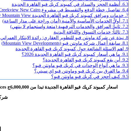
6.3.
أنظمة الحجز والسداد في كمبوند كريك فيو القاهرة الجديدة
6.4.
تفاصيل خطة الدفع والتقسيط في مشروع Creekview New Cairo:
7.
خدمات ومرافق كمبوند كريك فيو القاهرة الجديدة Creekview Mountain View
7.1.
أولاً: الخدمات الأساسية والأمنية (أمان وراحة على مدار الساعة)
7.2.
ثانياً: المرافق والخدمات الترفيهية (متعة واستجمام لا ينتهي)
7.3.
ثالثاً: خدمات التسوق واللياقة البدنية
8.
نبذة عن شركة ماونتن فيو للتطوير العقاري: رائدة الابتكار العمراني
8.1.
سابقة أعمال شركة ماونتن فيو (Mountain View Developments)
9.
اهم الاسئلة الشائعة حول كمبوند كريك فيو القاهرة الجديدة
9.1.
ما هي أسعار كمبوند كريك فيو القاهرة الجديدة 2026؟
9.2.
أين يقع كمبوند كريك فيو القاهرة الجديدة؟
9.3.
ما هي أنواع الوحدات في كريك فيو ماونتن فيو؟
9.4.
ما الفرق بين كريك فيو وماونتن فيو اي سيتي؟
9.5.
كيف أحجز في كريك فيو ماونتن فيو؟
اسعار كمبوند كريك فيو القاهرة الجديدة تبدا من 6,000,000ج creek view mountain view Prices بمقدم 5% وتقسيط حتي 14 سنة من شركة ماونتن فيو للتطوير العقاري للاستفسار اتصل علي 19839
شرك
ا