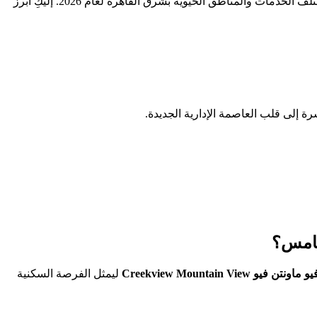
تجربة استثنائية بفضل سهولة التنقل والوصول السريع إلى مختلف الخدمات والمناطق الحيوية بشرق القاهرة لعام 2026. إليكِ أبرز
شرة إلى قلب العاصمة الإدارية الجديدة.
لخامس؟
و Creekview Mountain View
ليمثل الفرصة السكنية