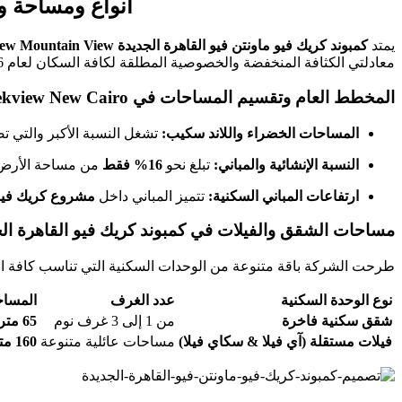
أنواع ومساحة وحدات كري
يمتد
كمبوند كريك فيو ماونتن فيو القاهرة الجديدة Creekview Mountain View
معادلتي الكثافة المنخفضة والخصوصية المطلقة لكافة السكان لعام 2026، وجاءت تفاصيل المخطط العام كالتالي:
المخطط العام وتقسيم المساحات في Creekview New Cairo
المساحات الخضراء واللاند سكيب:
تشغل النسبة الأكبر والتي ت
النسبة الإنشائية والمباني:
تبلغ نحو
16% فقط
من مساحة الأرض، م
ارتفاعات المباني السكنية:
تتميز المباني داخل
مشروع كريك فيو القاهرة ال
مساحات الشقق والفيلات في كمبوند كريك فيو القاهرة ال
طرحت الشركة باقة متنوعة من الوحدات السكنية التي تناسب كافة الاحت
نوع الوحدة السكنية
عدد الغرف
المساحة
شقق سكنية فاخرة
من 1 إلى 3 غرف نوم
65 متر مربع
فيلات مستقلة (آي فيلا & سكاي فيلا)
مساحات عائلية متنوعة
160 متر مربع