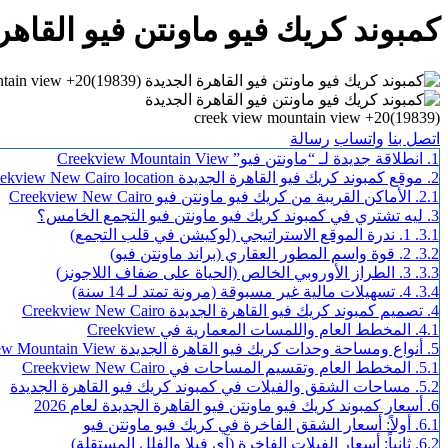
كمبوند كريك فيو ماونتن فيو القاهرة الجديدة (19839)20+  view
اتصل بنا
واتساب
رسالة
1.
انطلاقة جديدة لـ “ماونتن فيو” Creekview Mountain View
2.
موقع كمبوند كريك فيو القاهرة الجديدة Creekview New Cairo location
2.1.
الأماكن القريبة من كريك فيو ماونتن فيو Creekview New Cairo
3.
ليه تشتري في كمبوند كريك فيو ماونتن فيو التجمع الخامس؟
3.1.
1. ندرة الموقع الاستراتيجي (لوكيشن في قلب التجمع)
3.2.
2. قوة واسم المطور العقاري (براند ماونتن فيو)
3.3.
3. الطراز الأوروبي الخالص (الحياة على ضفاف اللاجونز)
3.4.
4. تسهيلات مالية غير مسبوقة (مرونة تمتد لـ 14 سنة)
4.
تصميم كمبوند كريك فيو القاهرة الجديدة Creekview New Cairo
4.1.
المخطط العام واللمسات المعمارية في Creekview
5.
أنواع ومساحة وحدات كريك فيو القاهرة الجديدة Creekview Mountain View
5.1.
المخطط العام وتقسيم المساحات في Creekview New Cairo
5.2.
مساحات الشقق والفيلات في كمبوند كريك فيو القاهرة الجديدة
6.
أسعار كمبوند كريك فيو ماونتن فيو القاهرة الجديدة لعام 2026
6.1.
أولاً: أسعار الشقق الفاخرة في كريك فيو ماونتن فيو
6.2.
ثانياً: أسعار الفيلات الفاخرة (آي فيلا والفلل المستقلة)