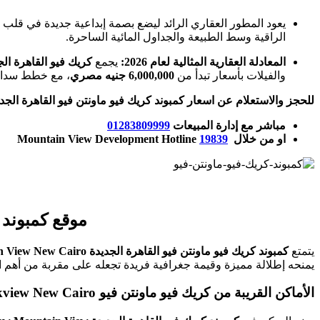
يعود المطور العقاري الرائد ليضع بصمة إبداعية جديدة في قلب 
الراقية وسط الطبيعة والجداول المائية الساحرة.
المعادلة العقارية المثالية لعام 2026:
يجمع
كريك فيو القاهرة ال
والفيلات بأسعار تبدأ من
6,000,000 جنيه مصري
، مع خطط سداد 
للحجز والاستعلام عن اسعار كمبوند كريك فيو ماونتن فيو القاهرة الجديدة Creekview New Cairo Prices من
مباشر مع إدارة المبيعات
01283809999
او من خلال
19839
Development Hotline
Mountain View
موقع كمبوند كريك فيو 
يتمتع
كمبوند كريك فيو ماونتن فيو القاهرة الجديدة Creekview Mountain View New Cairo
يمنحه إطلالة مميزة وقيمة جغرافية فريدة تجعله على مقربة من أهم الم
الأماكن القريبة من كريك فيو ماونتن فيو Creekview New Cairo