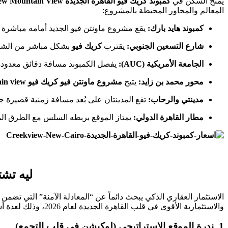
يمنح السكن في
كمبوند كريك فيو القاهرة الجديدة
ew Mountain View
المعالم والمحاور المحيطة بالمشروع:
كمبوند هايد بارك:
يقع مشروع ماونتن فيو الجديد أمامه مباشرة 
شارع التسعين الجنوبي:
يقترب
كريك فيو
بشكل مباشر من الشري
الجامعة الأمريكية (AUC):
يفصل الكمبوند مسافة دقائق معدودة
محور محمد بن زايد:
يتيح
مشروع ماونتن فيو كريك فيو creek view mountain view
مدينتي والرحاب:
تقع المدينتان على بُعد مسافة زمنية قصيرة جدا
مطار القاهرة الدولي:
يمتاز الموقع بربطه السلس مع الطرق الم
ليه تش
الاستثمار العقاري الذكي يبحث دائماً عن “المعادلة الآمنة” التي تضمن
والاستثمارية الأقوى في قلب القاهرة الجديدة لعام 2026، وذلك لعدة أسباب جوهرية:
1. ندرة الموقع الاستراتيجي (لوكيشن في قلب التجمع)