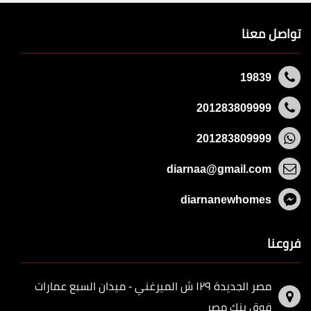
تواصل معنا
19839
201283809999
201283809999
diarnaa@gmail.com
diarnanewhomes
فروعنا
مصر الجديدة ١٢٩ ش الميرغني - ميدان السبع عمارات
فوق بنك مصر