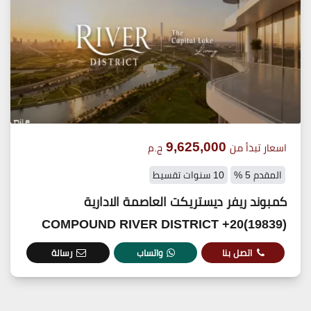
9,625,000
اسعار تبدأ من
ج.م
المقدم 5 %
10 سنوات تقسيط
كمبوند ريفر ديستريكت العاصمة الادارية
(19839)20+ COMPOUND RIVER DISTRICT
اتصل بنا
واتساب
رسالة