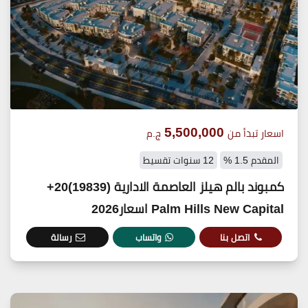
5,500,000
اسعار تبدأ من
ج.م
المقدم 1.5 %
12 سنوات تقسيط
كمبوند بالم هيلز العاصمة الادارية (19839)20+
Palm Hills New Capital اسعار2026
اتصل بنا
واتساب
رسالة