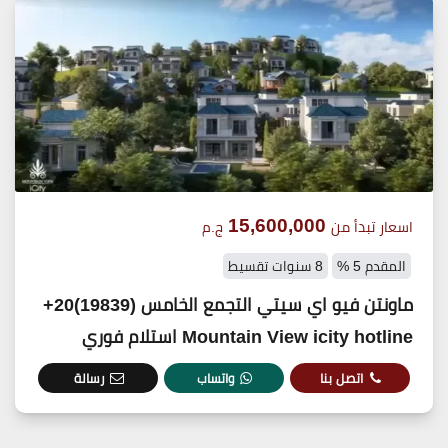
15,600,000
اسعار تبدأ من
ج.م
المقدم 5 %
8 سنوات تقسيط
ماونتن فيو اي سيتي التجمع الخامس (19839)20+
Mountain View icity hotline استلام فوري
اتصل بنا
واتساب
رسالة