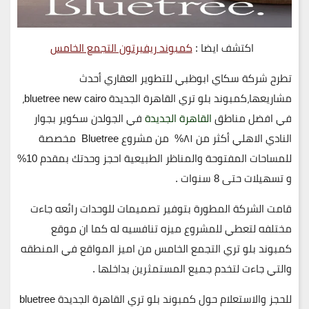
اكتشف ايضا :
كمبوند ريفيرتون التجمع الخامس
تطرح شركة سكاي ابوظبي للتطوير العقاري أحدث
مشاريعها،كمبوند بلو تري القاهرة الجديدة bluetree new cairo،
في افضل مناطق
القاهرة الجديدة
في الجولدن سكوير بجوار
النادي الاهلي أكثر من ٨١% من مشروع Bluetree مخصصة
للمساحات المفتوحة والمناظر الطبيعية احجز وحدتك بمقدم 10%
و تسهيلات حتى 8 سنوات .
قامت الشركة المطورة بتوفير تصميمات للوحدات رائعه جاءت
مختلفه لتعطي للمشروع ميزه تنافسيه له كما ان موقع
كمبوند بلو تري التجمع الخامس من اميز المواقع في المنطقه
والتي جاءت لتخدم جميع المستمثرين بداخلها .
للحجز والاستعلام حول كمبوند بلو تري القاهرة الجديدة bluetree