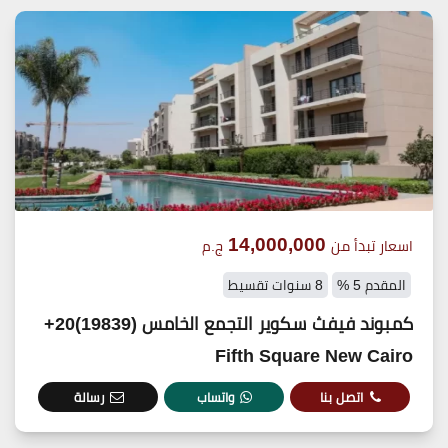
14,000,000
اسعار تبدأ من
ج.م
المقدم 5 %
8 سنوات تقسيط
كمبوند فيفث سكوير التجمع الخامس (19839)20+
Fifth Square New Cairo
اتصل بنا
واتساب
رسالة