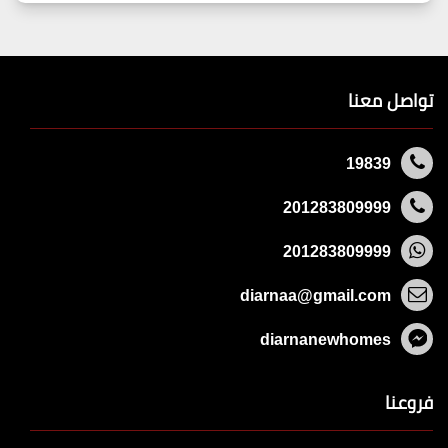
تواصل معنا
19839
201283809999
201283809999
diarnaa@gmail.com
diarnanewhomes
فروعنا