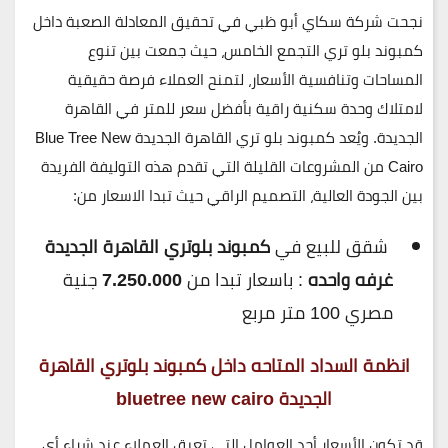
نجحت شركة سكاي أبو ظبي في تحقيق المعادلة الصعبة داخل
كمبوند بلو تري التجمع الخامس، حيث جمعت بين تنوع
المساحات وتنافسية الأسعار، لتمنح العملاء فرصة حقيقية
لامتلاك وحدة سكنية راقية بأفضل سعر للمتر في القاهرة
الجديدة. ويُعد كمبوند بلو تري القاهرة الجديدة
Blue Tree New
Cairo
من المشروعات القليلة التي تقدم هذه التوليفة الفريدة
بين الجودة العالية، التصميم الراقي حيث تبدا الاسعار من:
شقق للبيع في
كمبوند بلوتري القاهرة الجديدة
غرفه واحده
: باسعار تبدا من
7.250.000
جنية
مصري 100 متر مربع
انظمة السداد المتاحه داخل كمبوند بلوتري القاهرة
الجديدة bluetree new cairo
قد تكون الأسعار أحد العوامل التي تعيق العملاء عند شراء أي