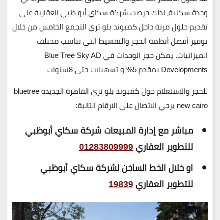
وحدة سكنية، لذلك حرصت شركة سكاي أبو ظبي العقارية على
تقديم حلول مرنة داخل
كمبوند بلو تري التجمع الخامس
من خلال
توفير
أفضل أنظمة الحجز والتقسيط
التي تناسب مختلف
الميزانيات. يمكن حجز الوحدات في Blue Tree Sky AD
Developments بمقدم
5%
و تسهيلات حتى
8سنوات
للحجز والاستعلام حول كمبوند بلو تري القاهرة الجديدة bluetree
new cairo يرجي الاتصال علي الارقام التالية:
مباشر مع إدارة المبيعات شركة سكاي أبوظبي
للتطوير العقاري
01283809999
او خلال الخط الساخن لشركة سكاي أبوظبي
للتطوير العقاري
19839