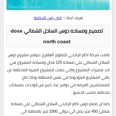
تعرف ايضا :-
كون راس الحكمة
تصميم ومساحه دوس الساحل الشمالي dose
north coast
قامت شركة اكام الراجحي للتطوير العقاري بتوفير مشروع دوس
الساحل الشمالي علي مساحه
125 فدان
ومساحه المشروع هي
احد مميزات المشروع والتي جعلت للمشروع الميزه المختلفه عن
باقي المشاريع الموجودة في نفس المنطقه وذلك اتاح
للمستثمرين الفرصه في توفير عدد كبير من الوحدات بمساحات
مختلفه تناسب الجميع .
كما ان صمم دوس اكام الراجحي الساحل الشمالي علي مساحه
شاطئ
450 متر يصل الي حوالي 1000 متر
بالاضافه الي