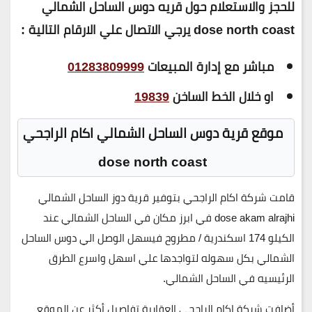
للحجز والاستعلام حول قريه دوس الساحل الشمالي
dose north coast يرجي الاتصال علي الارقام التالية :
مباشر مع إدارة المبيعات
01283809999
او خلال الخط الساخن
19839
موقع قرية دوس الساحل الشمالي اكام الراجحي
dose north coast
قامت شركة اكام الراجحي بتوفير قرية دوز الساحل الشمالي
dose akam alrajhi في ابرز مكان في الساحل الشمالي عند
الكيلو 174 اسكندرية / مطروح فيسهل الوصل الي دوس الساحل
الشمالي بكل سهوله لتواجدها علي اسهل واسرع الطرق
الرئيسيه في الساحل الشمالي.
أضافت شركة اكام الراجحي العقارية تفاصيل أكثر عن الموقع