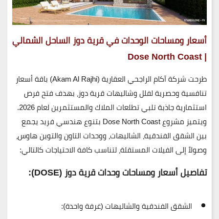
أسعار ومساحات الوحدات في قرية دوز الساحل الشمالي
| Dose North Coast
طرحت شركة
آكام الراجحي العقارية (Akam Al Rajhi)
باقة أسعار
تنافسية وحصرية لفلل وشاليهات قرية دوز، بهدف فتح فرص
استثمارية جاذبة تلبي تطلعات الملاك والمستثمرين لعام 2026.
ويتميز مشروع
Dose North Coast
بتنوع هندسي فريد يجمع
بين الشقق الفندقية، الشاليهات، ووحدات التاون والتوين هاوس،
وصولاً إلى الفيلات المستقلة، لتناسب كافة الاحتياجات كالتالي:
تفاصيل أسعار ومساحات وحدات قرية دوز (DOSE):
الشقق الفندقية والشاليهات (غرفة واحدة):