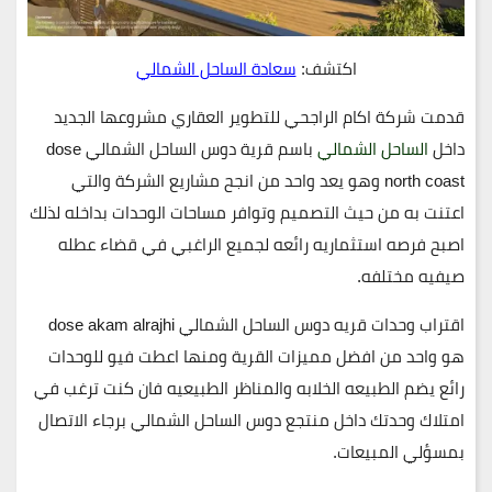
اكتشف:
سعادة الساحل الشمالي
قدمت شركة اكام الراجحي للتطوير العقاري مشروعها الجديد
داخل
الساحل الشمالي
باسم قرية دوس الساحل الشمالي dose
north coast وهو يعد واحد من انجح مشاريع الشركة والتي
اعتنت به من حيث التصميم وتوافر مساحات الوحدات بداخله لذلك
اصبح فرصه استثماريه رائعه لجميع الراغبي في قضاء عطله
صيفيه مختلفه.
اقتراب وحدات قريه دوس الساحل الشمالي dose akam alrajhi
هو واحد من افضل مميزات القرية ومنها اعطت فيو للوحدات
رائع يضم الطبيعه الخلابه والمناظر الطبيعيه فان كنت ترغب في
امتلاك وحدتك داخل منتجع دوس الساحل الشمالي برجاء الاتصال
بمسؤلي المبيعات.