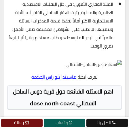
الملاذ العقاري الأقوى:
في ظل التقلبات الاقتصادية
العالمية والمحلية، يثبت العقار الساحلي الفاخر أنه الأداة
الاستثمارية الأكثر أماناً لحفظ قيمة المدخرات السائلة
وتنميتها؛ فالطلب على الشواطئ المصنفة ضمن الأجمل
عالمياً في البحر المتوسط هو طلب مستدام ولا يتأثر تراجعاً
بمرور الوقت.
تعرف ايضا:
هاسيندا بلو راس الحكمة
اهم الاسئله الشائعه حول قرية دوس الساحل
الشمالي dose north coast
اتصل بنا
واتساب
رسالة
موقع قريه دوس الساحل الشمالي ؟