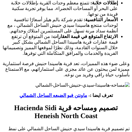
إطلالات خلابة:
تتمتع معظم وحدات القرية بإطلالات خلابة
على البحر أو المساحات الخضراء، مما يوفر تجربة سكنية
فريدة من نوعها.
الأسعار التنافسية:
تقدم شركة بالم هيلز أسعارًا تنافسية
لوحدات منتجع هاسيندا سيدي حنيش الساحل الشمالي ، مع
أنظمة سداد مرنة تسهل على المستثمرين امتلاك وحداتهم.
الارتفاع المتوقع في قيمة العقارات:
من المتوقع أن ترتفع
قيمة عقارات قرية هاسيندا الساحل الشمالي بشكل كبير
خلال السنوات القادمة، وذلك نظرًا لموقعها المميز وتصميماتها
الفريدة والخدمات والمرافق المتكاملة التي توفرها.
وعلى ضوء هذه المميزات، تعد قرية هاسيندا حنيش فرصة استثمارية
مميزة لمن يبحثون عن عائد مجزي على استثماراتهم، مع الاستمتاع
بأسلوب حياة راقي وفريد من نوعه.
تعرف ايضا :-
ماونتن فيو الضبعه الساحل الشمالي
تصميم ومساحه قرية Hacienda Sidi
Heneish North Coast
تم تصميم قرية هاسيندا سيدي حنيش الساحل الشمالي على نمط