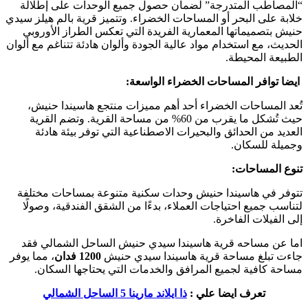
“المصاطب المتدرجة” لضمان حصول جميع الوحدات على إطلالة
خلابة على البحر أو المساحات الخضراء. وتتميز قرية بالم هيلز سيدي
حنيش بتصميماتها المعمارية الفريدة التي تعكس الطراز الأوروبي
الحديث، مع استخدام مواد عالية الجودة وألوان هادئة تتناغم مع ألوان
الطبيعة المحيطة.
ايضا توافر المساحات الخضراء الواسعة:
تُعد المساحات الخضراء أحد أهم مميزات منتجع هاسيندا حنيش،
حيث تُشكل ما يقرب من 60% من مساحة القرية. وتضم القرية
العديد من الحدائق والبحيرات الاصطناعية التي توفر بيئة هادئة
وجميلة للسكان.
تنوع المساحات:
تتوفر في هاسيندا حنيش وحدات سكنية متنوعة بمساحات مختلفة
لتناسب جميع احتياجات العملاء، بدءًا من الشقق الفندقية، وصولًا
إلى الفيلات الفاخرة.
اما عن مساحه قرية هاسيندا سيدي حنيش الساحل الشمالي فقد
جاءت تبلغ مساحة قرية هاسيندا سيدي حنيش
1200 فدان
، مما يوفر
مساحة كافية لجميع المرافق والخدمات التي يحتاجها السكان.
تعرف ايضا علي :
ذا ايلاند مارينا 5 الساحل الشمالي