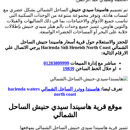
تم تصميم
هاسيندا سيدي حنيش
الساحل الشمالي بشكل عصري مع
لمسات هادئة، وتوفر مجموعة متنوعة من الوحدات السكنية التي
تناسب جميع الأذواق والاحتياجات، بما في ذلك الشاليهات والفيلات
والتوين هاوس. تتميز جميع وحدات بالم هيلز سيدي حنيش بإطلالات
خلابة على البحر أو المساحات الخضراء الواسعة.
ل
لحجز والاستعلام حول قرية أسعار هاسيندا حنيش الساحل
الشمالي
Hacienda Sidi Heneish North Coast
يرجي الاتصال علي
الارقام التالية:
مباشر مع إدارة المبيعات
01283809999
او خلال الخط الساخن
19839
تعرف ايضا:
هاسيندا ووترز الساحل الشمالي
hacienda waters
north coast
موقع قرية هاسيندا سيدي حنيش الساحل
الشمالي
تتميز قرية هاسيندا سيدي حنيش الساحل الشمالي بموقعها