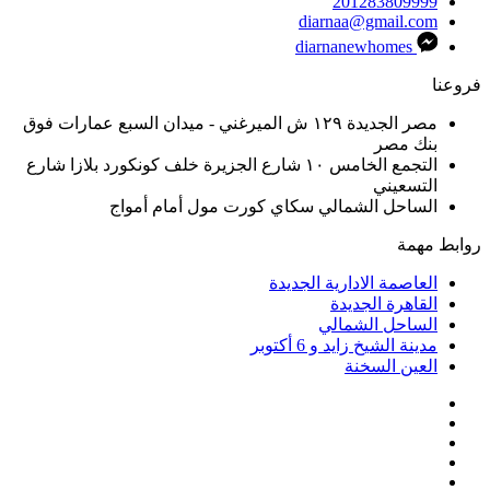
201283809999
diarnaa@gmail.com
diarnanewhomes
فروعنا
مصر الجديدة ١٢٩ ش الميرغني - ميدان السبع عمارات فوق
بنك مصر
التجمع الخامس ١٠ شارع الجزيرة خلف كونكورد بلازا شارع
التسعيني
الساحل الشمالي سكاي كورت مول أمام أمواج
روابط مهمة
العاصمة الادارية الجديدة
القاهرة الجديدة
الساحل الشمالي
مدينة الشيخ زايد و 6 أكتوبر
العين السخنة