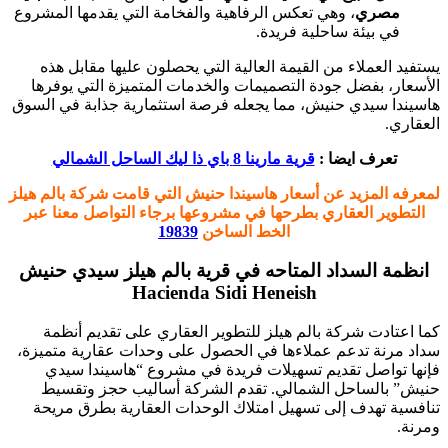
مصري
، وهي تعكس الرفاهية والفخامة التي يقدمها المشروع
في بيئة ساحلية فريدة.
يستفيد العملاء من القيمة العالية التي يحصلون عليها مقابل هذه
الأسعار، بفضل جودة التصميمات والخدمات المتميزة التي يوفرها
هاسيندا سيدي حنيش، مما يجعله فرصة استثمارية جذابة في السوق
العقاري.
تعرف ايضا :
قرية مارينا 8 باي ذا ليك الساحل الشمالي
لمعرفه المزيد عن أسعار هاسيندا حنيش التي قامت شركة بالم هيلز
التطوير العقاري بطرحها في مشروعها برجاء التواصل معنا عبر
الخط الساخن
19839
انظمة السداد المتاحه في قرية بالم هيلز سيدي حنيش
Hacienda Sidi Heneish
كما اعتادت شركة بالم هيلز للتطوير العقاري على تقديم أنظمة
سداد مرنة تدعم عملاءها في الحصول على وحدات عقارية متميزة،
فإنها تواصل تقديم تسهيلات فريدة في مشروع “هاسيندا سيدي
حنيش” بالساحل الشمالي. تقدم الشركة أساليب حجز وتقسيط
تنافسية تهدف إلى تسهيل امتلاك الوحدات العقارية بطرق مريحة
ومرنة.