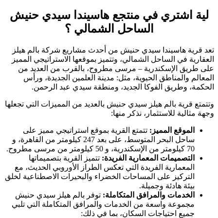
لية اشتري في منتجع هاسيندا سيدي حنيش
الساحل الشمالي ؟
تعد قرية هاسيندا سيدي حنيش من أحدث مشاريع شركة بالم هيلز
العقارية في الساحل الشمالي، وتتميز بموقعها الاستراتيجي المميز
على طريق الإسكندرية – مرسى مطروح، بالقرب من العديد من
المعالم والمناطق الحيوية، مثل: مدينة العلمين الجديدة، ورأس
الحكمة، وطريق الفوكا الجديد، ومنطقة سيدي عبد الرحمن.
وتتمتع قرية بالم هيلز سيدي حنيش بالعديد من المميزات التي تجعلها
وجهة مثالية للاستثمار، نذكر منها:
الموقع المميز:
تتمتع القرية بموقع استراتيجي مميز على
ساحل البحر المتوسط، على بعد 247 كيلومتر من القاهرة، و
70 كيلومتر من الإسكندرية، و 50 كيلومتر من مرسى مطروح.
التصميمات المعمارية الفريدة:
تتميز القرية بتصميماتها
المعمارية الفريدة التي تعكس الطراز الأوروبي الحديث، مع
التركيز على المساحات الخضراء والبحيرات الاصطناعية لخلق
بيئة هادئة وجميلة.
الخدمات والمرافق المتكاملة:
توفر بالم هيلز سيدي حنيش
مجموعة واسعة من الخدمات والمرافق المتكاملة التي تلبي
جميع احتياجات السكان، بما في ذلك: