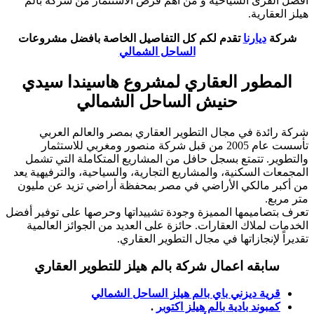
افضل القرى السياحية و من اهم فرص الاستثمار من شركة بالم
هيلز العقارية.
شركة
ديارنا
تقدم لكم كل التفاصيل الخاصة بافضل مشروعات
الساحل الشمالي
المطور العقاري لمشروع هاسيندا سيدي
حنيش الساحل الشمالي
شركة رائدة في مجال التطوير العقاري بمصر والعالم العربي
تأسست عام 2005 من قبل شركة منصور ومغربي للاستثمار
والتطوير. تتمتع بسجل حافل من المشاريع المتكاملة التي تشمل
المجمعات السكنية، والمشاريع التجارية، والسياحية، والترفيهية يعد
من أكبر مالكي الأراضي في مصر بمحفظة أراضي تزيد عن مليون
متر مربع.
تعرف بتصاميمها المميزة وجودة تشييداتها وحرصها على توفير أفضل
الخدمات لملاك العقارات. حائزة على العديد من الجوائز العالمية
تقديراً لإنجازاتها في مجال التطوير العقاري.
سابقه اعمال شركة بالم هيلز للتطوير العقاري
قرية ديزني باي بالم هيلز الساحل الشمالي
كمبوند بادية بالم هيلز اكتوبر
.