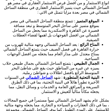
انواع الاستثمار و من افضل فرص الاستثمار العقاري في مصر هو
الساحل الشمالي حيث يتميز الاستثمار العقاري في منطقة الساحل
الشمالي في مصر بعدة مزايا تتمثل في الاتي :
الموقع المتميز
: تتمتع منطقة الساحل الشمالي في مصر
بموقع متميز على ساحل البحر المتوسط و تبعد مسافة
قصيرة عن القاهرة و الاسكندرية مما يجعل من الساحل
الشمالي من افضل الفوجهات بل اهمها لقضاء العطلات
الصيفية.
المناخ الرائع
: يعد الساحل الشمالي وجهه مثالية للهروب من
حرارة القاهرة في فصل الصيف حيث يتمتع الساحل الشمالي
بمناخ معتدل على مدار العام مما يجعله من افضل الوجهات
السياحية.
الجمال الطبيعي
: يتمتع الساحل الشمالي بجمال طبيعي خلاب
يميزه عن غيره من المناطق حيث يقع على شاطئ البحر
المتوسط الرائع بافضل اطلالات و شواطئ رملية.
البنية التحتية المتطورة
: شهد
الساحل الشمالي
في السنوات
الأخيرة تطوراً هائلاً في البنية التحتية، بما في ذلك الطرق
السريعة و المرافق العامة و الخدمات و وسائل النقل، مما
يجعله مكاناً مثالياً للعيش و الاستثمار.
بشكل عام يشهد الساحل الشمالي نمواً مستمراً في جميع المجالات
، بما في ذلك العقارات و السياحة و التجارة، مما يجعله وجهة مثالية
للاستثمار على المدى الطويل كما يوفر الساحل الشمالي مجموعة