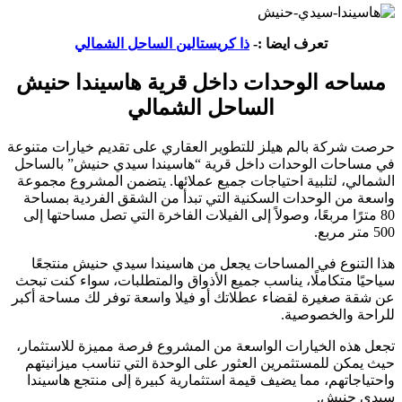
تعرف ايضا :-
ذا كريستالين الساحل الشمالي
مساحه الوحدات داخل قرية هاسيندا حنيش
الساحل الشمالي
حرصت شركة بالم هيلز للتطوير العقاري على تقديم خيارات متنوعة
في مساحات الوحدات داخل قرية “هاسيندا سيدي حنيش” بالساحل
الشمالي، لتلبية احتياجات جميع عملائها. يتضمن المشروع مجموعة
واسعة من الوحدات السكنية التي تبدأ من الشقق الفردية بمساحة
80 مترًا مربعًا، وصولاً إلى الفيلات الفاخرة التي تصل مساحتها إلى
500 متر مربع.
هذا التنوع في المساحات يجعل من هاسيندا سيدي حنيش منتجعًا
سياحيًا متكاملًا، يناسب جميع الأذواق والمتطلبات، سواء كنت تبحث
عن شقة صغيرة لقضاء عطلاتك أو فيلا واسعة توفر لك مساحة أكبر
للراحة والخصوصية.
تجعل هذه الخيارات الواسعة من المشروع فرصة مميزة للاستثمار،
حيث يمكن للمستثمرين العثور على الوحدة التي تناسب ميزانيتهم
واحتياجاتهم، مما يضيف قيمة استثمارية كبيرة إلى منتجع هاسيندا
سيدي حنيش.