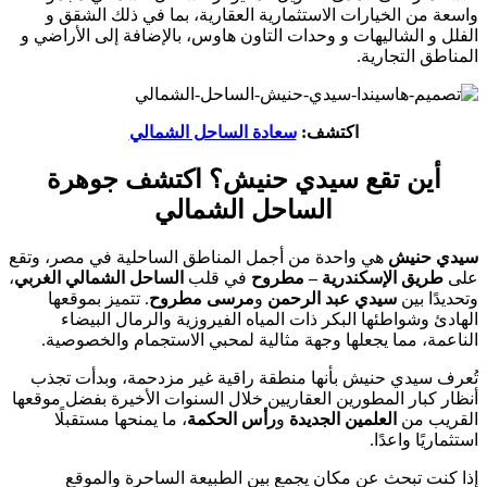
واسعة من الخيارات الاستثمارية العقارية، بما في ذلك الشقق و
الفلل و الشاليهات و وحدات التاون هاوس، بالإضافة إلى الأراضي و
المناطق التجارية.
اكتشف:
سعادة الساحل الشمالي
أين تقع سيدي حنيش؟ اكتشف جوهرة
الساحل الشمالي
سيدي حنيش
هي واحدة من أجمل المناطق الساحلية في مصر، وتقع
على
طريق الإسكندرية – مطروح
في قلب
الساحل الشمالي الغربي
،
وتحديدًا بين
سيدي عبد الرحمن
و
مرسى مطروح
. تتميز بموقعها
الهادئ وشواطئها البكر ذات المياه الفيروزية والرمال البيضاء
الناعمة، مما يجعلها وجهة مثالية لمحبي الاستجمام والخصوصية.
تُعرف سيدي حنيش بأنها منطقة راقية غير مزدحمة، وبدأت تجذب
أنظار كبار المطورين العقاريين خلال السنوات الأخيرة بفضل موقعها
القريب من
العلمين الجديدة
و
رأس الحكمة
، ما يمنحها مستقبلًا
استثماريًا واعدًا.
إذا كنت تبحث عن مكان يجمع بين الطبيعة الساحرة والموقع