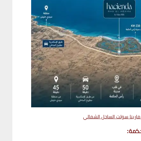
مارينا سولت الساحل الشمالي
حكمة: