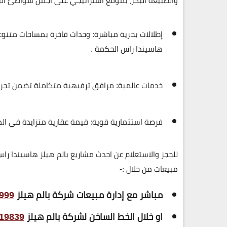
والطبيعة البكر، بموقع استراتيجي على أجمل شواطئ البح
إطلالات بحرية مباشرة:
وحدات فاخرة بمساحات متنوع
هاسيندا راس الحكمة
.
خدمات عالمية:
مرافق ترفيهية متكاملة تضمن تجربة
فرصة استثمارية قوية:
قيمة عقارية متزايدة في المن
للحجز والاستعلام عن احدث مشاريع بالم هيلز هاسيندا ر
مبيعات من خلال :-
مباشر مع إدارة مبيعات شركة بالم هيلز
999
او خلال الخط الساخن لشركة بالم هيلز
19839