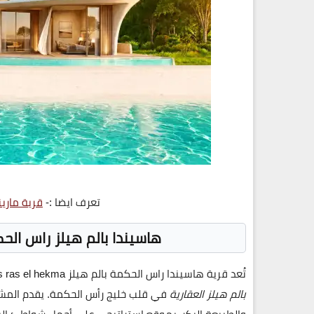
تعرف ايضا :-
قرية مارينا 8 باي ذا ليك الساحل ال
هاسيندا بالم هيلز راس الحكمة  Ras El Hekma
تُعد
قرية هاسيندا راس الحكمة بالم هيلز palm hills ras el hekma
بالم هيلز العقارية
في قلب خليج رأس الحكمة. يقدم المشر