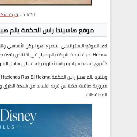
اكتشف:
قرية سكا
موقع هاسيندا راس الحكمة بالم هيلز m Hills Ras El Hekma Location
يُعد الموقع الاستراتيجي الحصري هو الركن الأساسي و
Hekma
؛ حيث نجحت شركة بالم هيلز في اقتناص بقعة جغ
كأقوى وجهة سياحية واستثمارية واعدة على ساحل البحر الأب
وينفرد
بالم هيلز راس الحكمة
Hacienda Ras El Hekma
فيروزية صافية، فضلاً عن قربه الشديد من شبكة الطرق وا
المحافظات.