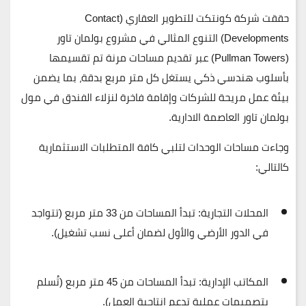
حققت شركة
كونتكت للتطوير العقاري (Contact
Developments)
التنوع المثالي في مشروع
بولمان تاور
(Pullman Towers)
عبر تقديم مساحات مرنة تم تقسيمها
بأسلوب هندسي ذكي يستغل كل متر مربع بدقة، بما يضمن
بيئة عمل مريحة للشركات وإقامة فاخرة لنزلاء الفندق في مول
بولمان تاور العاصمة الادارية.
وجاءت مساحات الوحدات لتلبي كافة المتطلبات الاستثمارية
كالتالي:
المحلات التجارية:
تبدأ المساحات من
33 متر مربع
(تتواجد
في الدور الأرضي والأول لضمان أعلى نسب تشغيل).
المكاتب الإدارية:
تبدأ المساحات من
45 متر مربع
(تُسلم
بتصميمات عملية تدعم إنتاجية العمل).