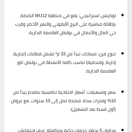
لوكيشن استراتيجي:
يقع في منطقة
MU12
النابضة،
بإطلالة مباشرة على البرج الأيقوني والنهر الأخضر وقرب
حي المال والأعمال في بولمان العاصمة الادارية.
تنوع مرن:
مساحات تبدأ من
33 م²
تشمل قطاعات (تجارية،
إدارية، وفندقية) تناسب كافة الأنشطة في بولمان تاور
العاصمة الادارية.
سعر وتسهيلات:
أسعار افتتاحية تنافسية بمقدم يبدأ من
10%
وفترات سداد ممتدة تصل إلى
10 سنوات
، مع عروض
(أول قسط بعد التشغيل).
مرافق 5 نجوم:
خدمات ذكية متكاملة، غرف اجتماعات،