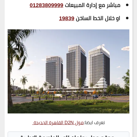
مباشر مع إدارة المبيعات
01283809999
او خلال الخط الساخن
19839
تعرف ايضا:
مول D2N القاهرة الجديدة