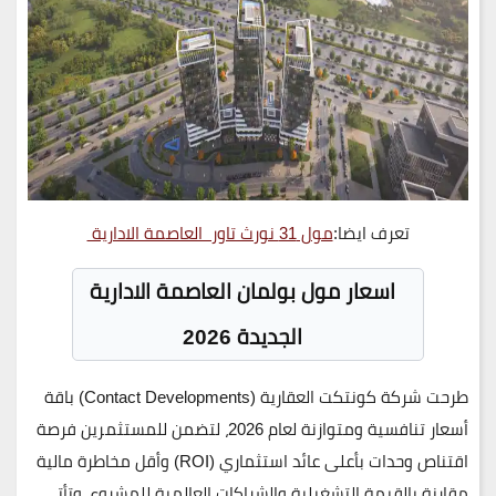
تعرف ايضا:
مول 31 نورث تاور العاصمة الادارية
اسعار مول بولمان العاصمة الادارية
الجديدة 2026
طرحت شركة
كونتكت العقارية (Contact Developments)
باقة
أسعار تنافسية ومتوازنة لعام 2026، لتضمن للمستثمرين فرصة
اقتناص وحدات بأعلى عائد استثماري (ROI) وأقل مخاطرة مالية
مقارنة بالقيمة التشغيلية والشراكات العالمية للمشروع، وتأتي