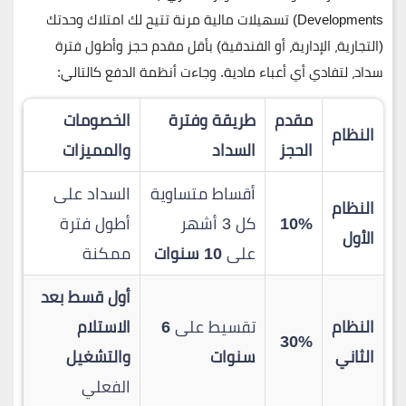
Developments)
تسهيلات مالية مرنة تتيح لك امتلاك وحدتك
(التجارية، الإدارية، أو الفندقية) بأقل مقدم حجز وأطول فترة
سداد، لتفادي أي أعباء مادية. وجاءت أنظمة الدفع كالتالي:
مقدم
طريقة وفترة
الخصومات
النظام
الحجز
السداد
والمميزات
أقساط متساوية
السداد على
النظام
10%
كل 3 أشهر
أطول فترة
الأول
على
10 سنوات
ممكنة
أول قسط بعد
النظام
تقسيط على
6
الاستلام
30%
الثاني
سنوات
والتشغيل
الفعلي