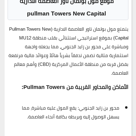
موقع مول بولمان تاور العاصمة الادارية
pullman Towers New Capital
يتمتع
مول بولمان تاور العاصمة الادارية (Pullman Towers New
Capital)
بموقع استراتيجي استثنائي بقلب منطقة
MU12
ومباشرة على
محور بن زايد الجنوبي
، مما يجعله واجهة
استثمارية مثالية تضمن تدفقاً بشرياً هائلاً وعوائد مالية مرتفعة
بفضل قربه من منطقة الأعمال المركزية (
CBD
) وأهم معالم
العاصمة.
الأماكن والمحاور القريبة من Pullman Towers:
محور بن زايد الجنوبي:
يقع المول عليه مباشرة، مما
يسهل الوصول إليه ويربطه بكافة أنحاء العاصمة.