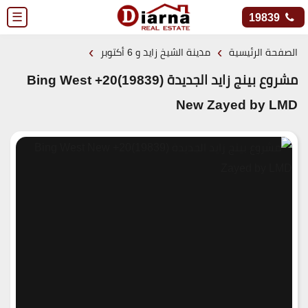
☰
19839
›
›
الصفحة الرئيسية
مدينة الشيخ زايد و 6 أكتوبر
مشروع بينج زايد الجديدة (19839)20+ Bing West
New Zayed by LMD