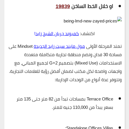
او خلال الخط الساخن
19839
اكتشف:
كمبوند جريان الشيخ زايد
!
تمتد
المرحلة الأولى
مول مايند سيت زايد الجديدة
Mindset
على
مساحة
30 فدان
وتضم منطقة تجارية متكاملة متعددة
الاستخدامات (Mixed Use) بتصميم G+2 لجميع المباني، مع
واجهات واضحة لكل مكتب لضمان أفضل رؤية للعلامات التجارية.
وتتوفر عدة أنواع من الوحدات الإدارية:
Terrace Office
بمساحات تبدأ من 82 متر حتى 135 متر
بسعر يبدأ من
110,000 جنيه للمتر
.
:
Standalone Offices Villas