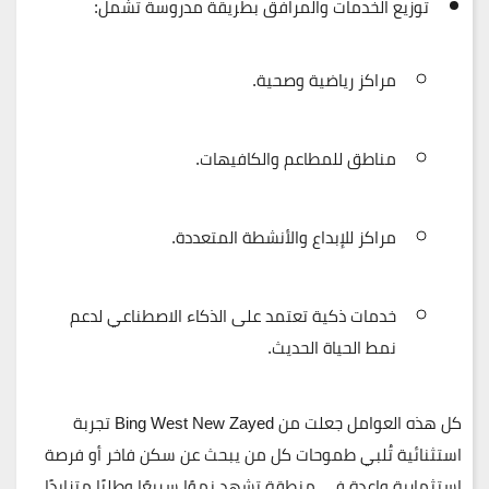
توزيع الخدمات والمرافق بطريقة مدروسة تشمل:
مراكز رياضية وصحية.
مناطق للمطاعم والكافيهات.
مراكز للإبداع والأنشطة المتعددة.
خدمات ذكية تعتمد على
الذكاء الاصطناعي
لدعم
نمط الحياة الحديث.
كل هذه العوامل جعلت من Bing West New Zayed تجربة
استثنائية تُلبي طموحات كل من يبحث عن
سكن فاخر
أو
فرصة
استثمارية واعدة
في منطقة تشهد نموًا سريعًا وطلبًا متزايدًا.