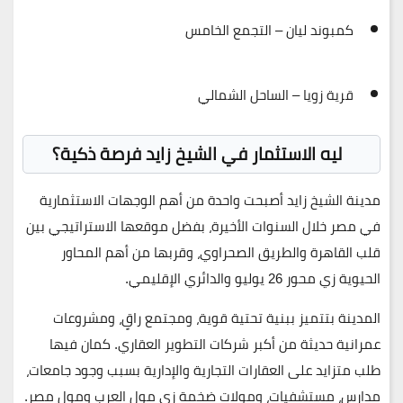
كمبوند ليان – التجمع الخامس
قرية زويا – الساحل الشمالي
ليه الاستثمار في الشيخ زايد فرصة ذكية؟
مدينة الشيخ زايد أصبحت واحدة من أهم الوجهات الاستثمارية
في مصر خلال السنوات الأخيرة، بفضل موقعها الاستراتيجي بين
قلب القاهرة والطريق الصحراوي، وقربها من أهم المحاور
الحيوية زي محور 26 يوليو والدائري الإقليمي.
المدينة بتتميز ببنية تحتية قوية، ومجتمع راقٍ، ومشروعات
عمرانية حديثة من أكبر شركات التطوير العقاري. كمان فيها
طلب متزايد على العقارات التجارية والإدارية بسبب وجود جامعات،
مدارس، مستشفيات، ومولات ضخمة زي مول العرب ومول مصر.