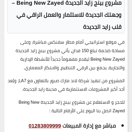
مشروع بينج زايد الجديدة Being New Zayed –
وجهتك الجديدة للاستثمار والعمل الراقي في
قلب زايد الجديدة
في موقع استراتيجي أمام مطار سفنكس مباشرة، وعلى
مساحة ضخمة تبلغ
150 فدان
، يأتي مشروع بينج زايد الجديدة
Being New Zayed
ليقدم مفهوماً جديداً للأنشطة الإدارية
والتجارية، يجمع بين الرقي، التنظيم، والابتكار المعماري.
المشروع من تنفيذ
شركة لاند مارك صبور
بالتعاون مع
LA7
، ويُعد
أحد أكبر المشروعات الاستثمارية في مدينة زايد الجديدة.
للحجز و الاستعلام عن مشروع بينج زايد الجديدة Being New
Zayed اتصل بنا اليوم على الأرقام التالية :
مباشر مع إدارة المبيعات
01283809999