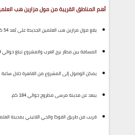
أهم المناطق القريبة من مول مزارين هب العلمي
يقع مول
مزارين هب العلمين الجديدة
على بُعد
54 كم فقط من مطار العلمين الدولي
المسافة بين
مطار برج العرب
والمشروع تبلغ حوالي
9
يمكن الوصول إلى المشروع من
القاهرة خلال ساعة ور
يبعد عن
مدينة مرسى مطروح حوالي 184 كم
.
قريب من
طريق الفوكا
و
الحي اللاتيني
بمدينة العلم