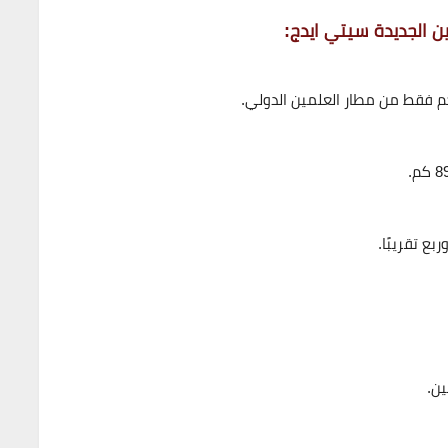
ن الجديدة سيتي ايدج:
.
8 كم
.
بع تقريبًا
.
ين.