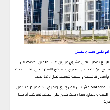
ابو ظبي سيدي حنيش
 الرابع بمصر، يبقى مشروع مزارين هب العلمين الجديدة من
بيجمع بين التصميم العصري والموقع الاستراتيجي بقلب مدينة
لام وأسعار تنافسية وأنظمة تقسيط تصل
لـ 12 سنة.
Mazarine Hub New Alamein مش بس مول إداري وتجاري، لكنه مركز متكامل
 النمو والإبداع. سواء كنت بتدور على مكتب لشركتك أو محل
ارك.