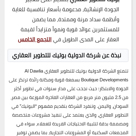
الجودة الإنشائية، مدعومة بأسعار تنافسية للغاية
وأنظمة سداد مرنة وممتدة، مما يضمن
للمستثمرين عوائد قوية ونمواً متزايداً لقيمة
العقار على المدى الطويل في
التجمع الخامس
نبذة عن شركة الدولية بوتيك للتطوير العقاري
تتمتع
الشركة الدولية بوتيك للتطوير العقاري Al Dawlia
Boutique Developments
بسمعة قوية ومكانة رائدة ترتكز على
الجودة والابتكار؛ حيث نجحت على مدار سنوات في تطوير أكثر
من
2.5 مليون متر مربع
من العقارات الفاخرة الموزعة بين
مصر،
السودان، واليمن
. وتنفرد الشركة بتقديم مفهوم “البوتيك” في
التطوير العقاري، والذي يعتمد على تنفيذ مشروعات متخصصة
ومصممة بدقة لتلبية الاحتياجات الفريدة للعملاء، سواء في
المجمعات السكنية أو المشروعات التجارية، بما يضمن توفير