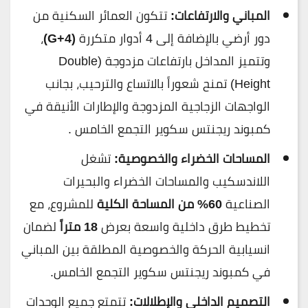
المباني والارتفاعات:
تتكون العمائر السكنية من
دور أرضي بالإضافة إلى 4 أدوار متكررة
(G+4)
،
وتتميز المداخل بارتفاعات مزدوجة (Double
Height) تمنح شعوراً بالاتساع والترحيب، بجانب
الواجهات الزجاجية المزدوجة والإطارات الأنيقة في
كمبوند ريجنتس سكوير التجمع الخامس .
المساحات الخضراء والخصوصية:
تشغل
اللاندسكيب والمساحات الخضراء والبحيرات
الصناعية
60% من المساحة الكلية
للمشروع، مع
تخطيط طرق داخلية واسعة بعرض
18 متراً
لضمان
انسيابية الحركة والخصوصية المطلقة بين المباني
في كمبوند ريجنتس سكوير التجمع الخامس.
التصميم الداخلي والإطلالات:
تتمتع جميع الوحدات