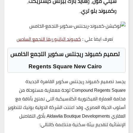
سيتي مول
، و
هايد بارك بيزنس ديستريكت
،
و
كمبوند بلو تري
.
تعرف ايضا علي :
كمبوند الباتيو ريفا التجمع السادس
تصميم كمبوند ريجنتس سكوير التجمع الخامس
Regents Square New Cairo
يجسد تصميم
كمبوند ريجنتس سكوير القاهرة الجديدة
Compound Regents Square
لوحة معمارية مستوحاة من
فخامة العمارة الفيكتورية الكلاسيكية التي تمتزج بأناقة مع
أسلوب الحياة العصري. وقد اعتنت
الشركة الدولية بوتيك للتطوير
العقاري Aldawlia Boutique Developments
بأدق التفاصيل
الإنشائية لتقديم بيئة سكنية متناغمة كالتالي: