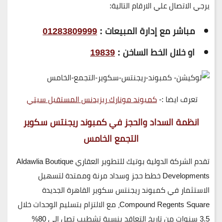
يرجي الاتصال علي الارقام التالية:
مباشر مع إدارة المبيعات :
01283809999
او خلال الخط الساخن :
19839
تعرف ايضا :-
كمبوند مونارك ريزيدنس المستقبل سيتي
انظمة السداد والحجز في كمبوند ريجنتس سكوير
التجمع الخامس
تقدم
الشركة الدولية بوتيك للتطوير العقاري Aldawlia Boutique
Developments
خطط حجز وسداد مرنة وممتدة لتسهيل
الاستثمار في
كمبوند ريجنتس سكوير القاهرة الجديدة
Compound Regents Square
، مع الالتزام بتسليم الوحدات خلال
3.5 سنوات
من تاريخ التعاقد بنسبة تشطيب تصل إلى
80%