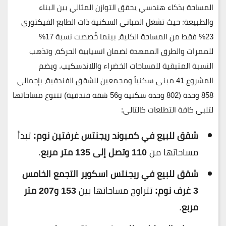
المساحة بذكاء هندسي يحقق التوازن المثالي بين البناء
والطبيعة؛ حيث تشغل المباني السكنية ذات الطابع الفيكتوري
23%
فقط من المساحة الكلية، بينما خُصصت نسبة
17%
للممرات والطرق الممهدة لضمان انسيابية الحركة، وتذهب
النسبة المتبقية للمساحات الخضراء واللاندسكيب. ويضم
المشروع
41 مبنى سكنياً ومجمعين للشقق الفندقية
، بإجمالي
858 وحدة
(802 وحدة سكنية و56 شقة فندقية) تتنوع مساحاتها
لتلبي كافة التطلعات كالتالي:
شقق للبيع في كمبوند ريجنتس غرفتين نوم:
تبدأ
مساحاتها من
110 وتصل إلى 135 متر مربع
.
شقق للبيع في ريجنتس اسكوير التجمع الخامس
3 غرف نوم:
تتراوح مساحاتها بين
153 و207 متر
مربع
.