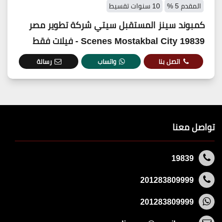
المقدم 5 %
10 سنوات تقسيط
كمبوند سينز المستقبل سيتي شركة تطوير مصر
19839 Scenes Mostakbal City - فيلات فقط
اتصل بنا
واتساب
رسالة
تواصل معنا
19839
201283809999
201283809999