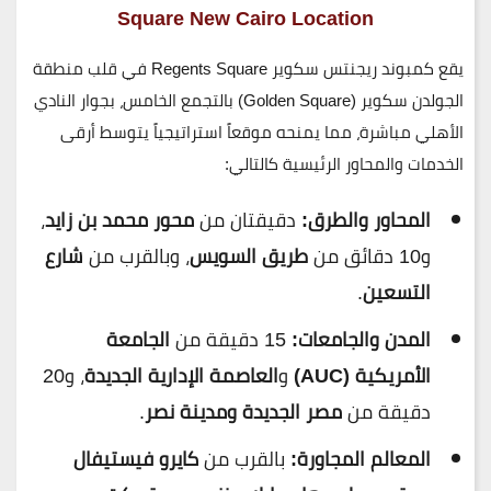
Square New Cairo Location
يقع
كمبوند ريجنتس سكوير Regents Square
في قلب منطقة
الجولدن سكوير (Golden Square)
بالتجمع الخامس،
بجوار النادي
الأهلي مباشرة
، مما يمنحه موقعاً استراتيجياً يتوسط أرقى
الخدمات والمحاور الرئيسية كالتالي:
المحاور والطرق:
دقيقتان من
محور محمد بن زايد
،
و10 دقائق من
طريق السويس
، وبالقرب من
شارع
التسعين
.
المدن والجامعات:
15 دقيقة من
الجامعة
الأمريكية (AUC)
و
العاصمة الإدارية الجديدة
، و20
دقيقة من
مصر الجديدة ومدينة نصر
.
المعالم المجاورة:
بالقرب من
كايرو فيستيفال