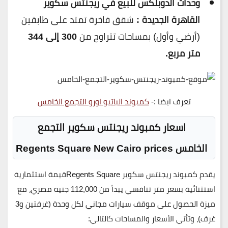
وحدات الدوبلكس للبيع في ريجنتس سكوير
القاهرة الجديدة :
شقق فاخرة تمتد على طابقين
(أرضي وأول) بمساحات تتراوح من
300 إلى 344
متر مربع.
تعرف ايضا :-
كمبوند الباتيو اورو التجمع الخامس
اسعار كمبوند ريجنتس سكوير التجمع
الخامس Regents Square New Cairo prices
يقدم
كمبوند ريجنتس سكوير Regents Square
قيمة استثمارية
استثنائية بسعر متر تنافسي يبدأ من
112,000 جنيه مصري
، مع
ميزة الحصول على
موقف سيارات مجاني
لكل وحدة (غرفتين و3
غرف)، وتأتي الأسعار والمساحات كالتالي: