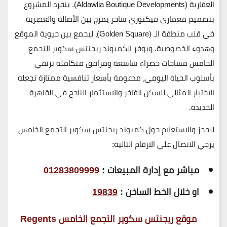
العقارية (Aldawlia Boutique Developments)
. ينفرد المشروع
بتصميم معماري فيكتوري ساحر يمزج بين الأصالة والعصرية
في قلب منطقة الـ (Golden Square)، ليجمع بين حيوية الموقع
وهدوء الخصوصية. ويوفر الكمبوند ريجنتس سكوير التجمع
الخامس مساحات خضراء شاسعة ومرافق متكاملة ترتقي
بأسلوب الحياة اليومي، مدعومة بأسعار تنافسية ممتازة تجعله
الاختيار المثالي للسكن الفاخر والاستثمار الناجح في القاهرة
الجديدة.
للحجز والاستعلام حول كمبوند ريجنتس سكوير التجمع الخامس
يرجي الاتصال علي الارقام التالية:
مباشر مع إدارة المبيعات :
01283809999
او خلال الخط الساخن :
19839
موقع ريجنتس سكوير التجمع الخامس Regents