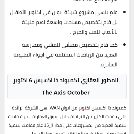
ولم ينسى مشروع شركة ايوان في اكتوبر الأطفال
بل قام بتخصيص مساحات واسعة لهم مليئة
بالألعاب للعب والمرح .
كما قام بتخصيص ممشى للمشي وممارسة
العديد من الرياضات المختلفة في أجواء الطبيعة
الساحرة.
المطور العقاري لكمبوند ذا اكسيس 6 اكتوبر
The Axis October
كمبوند ذا اكسيس
اكتوبر
من ايوان IWAN هي الشركة الرائدة
التي حققت الكثير من النجاحات داخل سوق العقارات , حيث قامت
بتنفيذ العديد من المشروعات على مدار ال15 عام فقامت بتنفيذ
6 مشروعات سكنية. ودائما كانت تحرص وما زالت على