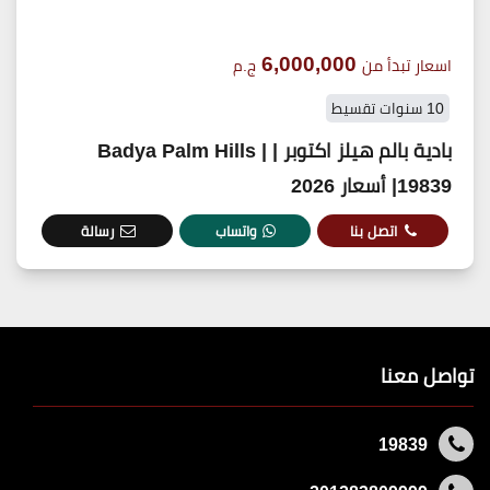
6,000,000
اسعار تبدأ من
ج.م
10 سنوات تقسيط
بادية بالم هيلز اكتوبر | Badya Palm Hills |
19839| أسعار 2026
اتصل بنا
واتساب
رسالة
تواصل معنا
19839