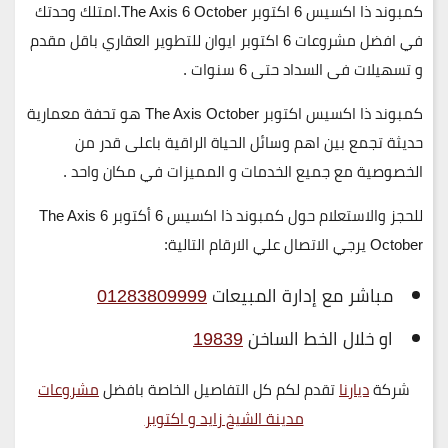
كمبوند ذا اكسيس 6 اكتوبر The Axis 6 October.امتلك وحدتك
في افضل مشروعات 6 اكتوبر ايوان للتطوير العقاري باقل مقدم
و تسهيلات فى السداد حتى 6 سنوات .
كمبوند ذا اكسيس اكتوبر The Axis October هو تحفة معمارية
حديثة تجمع بين اهم وسائل الحياة الراقية باعلى قدر من
الخصوصية مع جميع الخدمات و المميزات في مكان واحد .
للحجز والاستعلام حول كمبوند ذا اكسيس 6 أكتوبر The Axis 6
October يرجي الاتصال علي الارقام التالية
:
مباشر مع إدارة المبيعات
01283809999
او خلال الخط الساخن
19839
شركة
ديارنا
تقدم لكم كل التفاصيل الخاصة بافضل
مشروعات
مدينة الشيخ زايد و اكتوبر