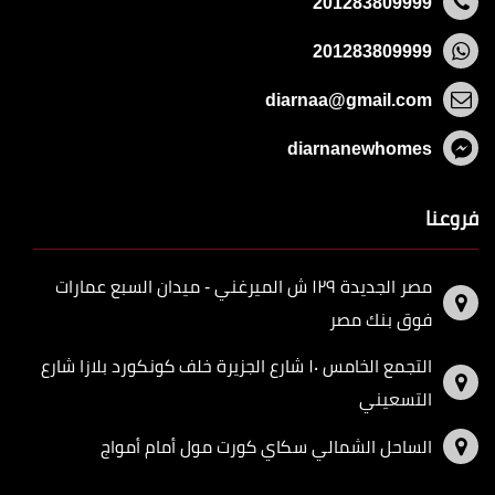
201283809999
201283809999
diarnaa@gmail.com
diarnanewhomes
فروعنا
مصر الجديدة ١٢٩ ش الميرغني - ميدان السبع عمارات
فوق بنك مصر
التجمع الخامس ١٠ شارع الجزيرة خلف كونكورد بلازا شارع
التسعيني
الساحل الشمالي سكاي كورت مول أمام أمواج