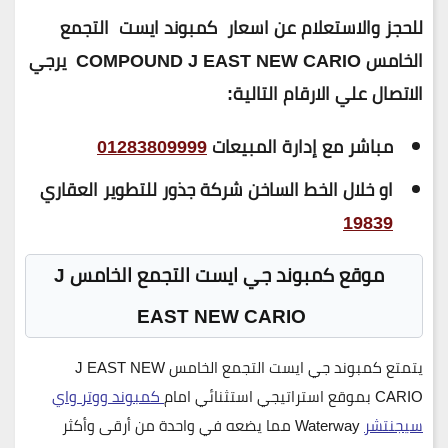
للحجز والاستعلام عن اسعار كمبوند ايست التجمع
الخامس COMPOUND J EAST NEW CARIO
يرجي
الاتصال علي الارقام التالية:
مباشر مع إدارة المبيعات
01283809999
او خلال الخط الساخن شركة جذور للتطوير العقاري
19839
موقع كمبوند جي ايست التجمع الخامس J
EAST NEW CARIO
يتمتع
كمبوند جي ايست التجمع الخامس J EAST NEW
CARIO
بموقع استراتيجي استثنائي امام
كمبوند ووتر واي
سيجنتشر
Waterway
مما يضعه في واحدة من أرقى وأكثر