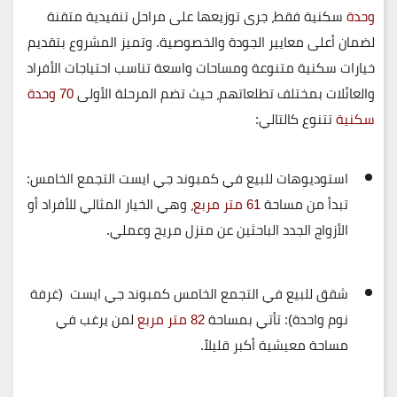
وحدة
سكنية فقط
، جرى توزيعها على مراحل تنفيدية متقنة
لضمان أعلى معايير الجودة والخصوصية. وتميز المشروع بتقديم
خيارات سكنية متنوعة ومساحات واسعة تناسب احتياجات الأفراد
والعائلات بمختلف تطلعاتهم، حيث تضم
المرحلة الأولى
70 وحدة
سكنية
تتنوع كالتالي:
استوديوهات للبيع في كمبوند جي ايست التجمع الخامس:
تبدأ من مساحة
61 متر مربع
، وهي الخيار المثالي للأفراد أو
الأزواج الجدد الباحثين عن منزل مريح وعملي.
شقق للبيع في التجمع الخامس كمبوند جي ايست (غرفة
نوم واحدة):
تأتي بمساحة
82 متر مربع
لمن يرغب في
مساحة معيشية أكبر قليلاً.