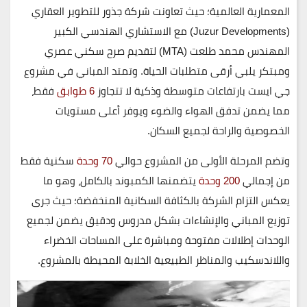
المعمارية العالمية؛ حيث تعاونت
شركة جذور للتطوير العقاري
(Juzur Developments)
مع الاستشاري الهندسي الكبير
المهندس محمد طلعت (MTA)
لتقديم صرح سكني عصري
ومبتكر يلبي أرقى متطلبات الحياة. وتمتد المباني في مشروع
جي ايست بارتفاعات متوسطة وذكية لا تتجاوز
6 طوابق
فقط،
مما يضمن تدفق الهواء والضوء ويوفر أعلى مستويات
الخصوصية والراحة لجميع السكان.
وتضم
المرحلة الأولى
من المشروع حوالي
70 وحدة
سكنية فقط
من إجمالي
200 وحدة
يتضمنها الكمبوند بالكامل، وهو ما
يعكس التزام الشركة بالكثافة السكانية المنخفضة؛ حيث جرى
توزيع المباني والإنشاءات بشكل مدروس ودقيق يضمن لجميع
الوحدات إطلالات مفتوحة ومباشرة على المساحات الخضراء
واللاندسكيب والمناظر الطبيعية الخلابة المحيطة بالمشروع.