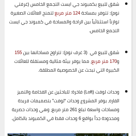
شقق للبيع بكمبوند جي ايست التجمع الخامس (غرفتي
نوم):
تتوفر بمساحة
124 متر مربع
لتمنح العائلات الصغيرة
توازناً استثنائياً بين الراحة والمساحة في كمبوند جي ايست
التجمع الخامس.
شقق للبيع في (3 غرف نوم):
تتراوح مساحاتها بين
155
و
170 متر مربع
، مما يوفر بيئة مثالية ومستقلة للعائلات
الكبيرة التي تبحث عن الخصوصية المطلقة.
وحدات لوفت (Loft) فاخرة:
للباحثين عن الفخامة والتميز
الفاره، يوفر المشروع وحدات “لوفت” بتصميمات فريدة
ومساحات واسعة تبلغ
261 متر مربع
، وهي وحدات حصرية
ومحدودة جداً بواقع
6 وحدات فقط
في الكمبوند بالكامل.