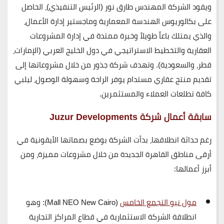
ويقود الشركة
المهندس طارق نور
(الرئيس التنفيذي)، الحاصل
على بكالوريوس الهندسة المعمارية وماجستير إدارة الأعمال،
والذي يمتلك باعاً طويلاً وخبرة ممتدة في إدارة المشروعات
العقارية والتخطيط الاستراتيجي في دول الخليج العربي (الإمارات،
قطر، والسعودية). وتهدف شركة جذور من خلال مشروعاتها إلى
تقديم منتج عقاري مستدام يوفر الراحة وسهولة الوصول، ليلبي
كافة تطلعات العملاء والمستثمرين.
سابقة أعمال شركة Juzur Developments
رغم حداثة انطلاقها، بدأت الشركة بوضع بصماتها الأيقونية في
أرقى مناطق القاهرة الجديدة من خلال مشروعات مميزة، ومن
أبرز أعمالها:
مول نيو التجمع الخامس
(Mall NEO New Cairo):
وهو
انطلاقة الشركة الاستثمارية في قطاع المراكز التجارية