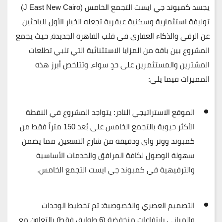
يجسد
كمبوند جي ايست التجمع الخامس (J East New Cairo)
توليفة استثمارية وسكنية عبقرية تجعله الخيار الأول للباحثين
عن الرقي والذكاء العقاري في قلب القاهرة الجديدة، حيث يجمع
المشروع بين باقة من المزايا الاستثنائية التي تلبي تطلعات
المشترين والمستثمرين على حدٍ سواء، وتتلخص أبرز هذه
المميزات فيما يلي:
الموقع الاستراتيجي النادر:
يتواجد المشروع في النقطة
الأكثر حيوية بالتجمع الخامس على بُعد 150 متراً فقط من
كمبوند ووتر واي ودقيقة من شارع التسعين، مما يضمن
سهولة الوصول لكافة المرافق والخدمات الأساسية
والترفيهية في كمبوند جي ايست التجمع الخامس.
التصميم العصري والخصوصية:
تم تخطيط الوحدات
والمباني بارتفاعات منخفضة (6 طوابق فقط) بالتعاون مع