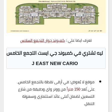
تعرف ايضا علي :
كمبوند جوار التجمع السادس
ليه تشتري في كمبوند جي ايست التجمع الخامس
J EAST NEW CARIO
موقع لا يُعوض:
في أرقى نقطة بالتجمع الخامس،
على بُعد
150 متراً
من ووتر واي
ودقيقة من شارع
التسعين، لضمان أعلى عائد استثماري وسهولة
التنقل.