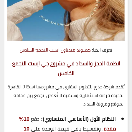
تعرف ايضا:
كمبوند ميدتاون ايست التجمع السادس
انظمة الحجز والسداد في مشروع جي ايست التجمع
الخامس
تُقدم
شركة جذور للتطوير العقاري
في مشروعها
J East القاهرة
الجديدة
فرصة استثمارية وسكنية لا تُعوض، تجمع بين فخامة
الموقع ومرونة السداد
النظام الأول (الأساسي المتساوي):
دفع
10%
مقدم
، وتقسيط باقي قيمة الوحدة على
10