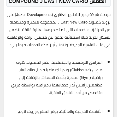
الخامس COMPOUND J EAST NEW CARIO
حرصت شركة
جذور للتطوير العقاري (Juzur Developments)
على
تزويد كمبوند
J East New Cairo
بمجموعة متميزة ومتكاملة
من المرافق والخدمات التي تم تصميمها بعناية فائقة، لتضمن
للسكان تجربة حياة استثنائية تجمع بين منتهى الراحة والرفاهية
في قلب القاهرة الجديدة. وتتمثل أبرز هذه الخدمات فيما يلي:
المرافق الترفيهية والاجتماعية:
يضم الكمبوند
كلوب
هاوس (Clubhouse) ونادياً اجتماعياً فاخراً
، صالة ألعاب
رياضية (Gym) مجهزة بأحدث المعدات، بالإضافة إلى
مطعمين راقيين
تُدار خدماتهما باحترافية بواسطة فريق
متخصص من أحد الفنادق الفاخرة.
الأنشطة الخارجية والعائلية:
يوفر المشروع
روف لاونج