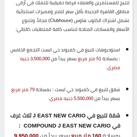
لتتيح للمستثمرين والعملاء فرصة حقيقية للتملك في أرقى
مناطق القاهرة الجديدة بأقل سعر للمتر ومميزات استثنائية
تشمل
اشتراك الكلوب هاوس (Clubhouse) مجاناً
. وتتنوع
الأسعار والمساحات المتاحة لتناسب كافة المتطلبات كالتالي:
استوديوهات للبيع في كمبوند جي ايست التجمع الخامس
:
بمساحة
51 متر مربع
بسعر يبدأ من
3,500,000 جنيه
مصري
.
شقق للبيع في كمبوند جي ايست :
بمساحة
79 متر مربع
بسعر يبدأ من
5,500,000 جنيه مصري
.
شقة للبيع في J EAST NEW CARIO ثلاث غرف
في COMPOUND J EAST NEW CARIO :
بمساحة
160 متر مربع
بسعر يبدأ من
9,950,000