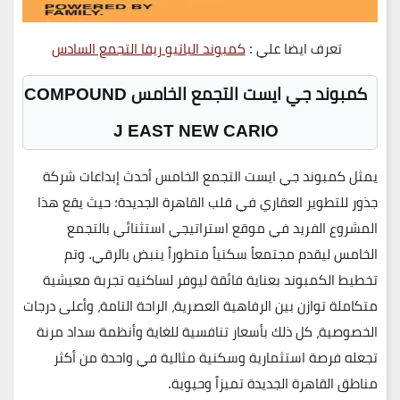
تعرف ايضا علي :
كمبوند الباتيو ريفا التجمع السادس
كمبوند جي ايست التجمع الخامس COMPOUND
J EAST NEW CARIO
يمثل
كمبوند جي ايست التجمع الخامس
أحدث إبداعات
شركة
جذور للتطوير العقاري
في قلب القاهرة الجديدة؛ حيث يقع هذا
المشروع الفريد في موقع استراتيجي استثنائي بالتجمع
الخامس ليقدم مجتمعاً سكنياً متطوراً ينبض بالرقي. وتم
تخطيط الكمبوند بعناية فائقة ليوفر لساكنيه تجربة معيشية
متكاملة توازن بين الرفاهية العصرية، الراحة التامة، وأعلى درجات
الخصوصية، كل ذلك بأسعار تنافسية للغاية وأنظمة سداد مرنة
تجعله فرصة استثمارية وسكنية مثالية في واحدة من أكثر
مناطق القاهرة الجديدة تميزاً وحيوية.