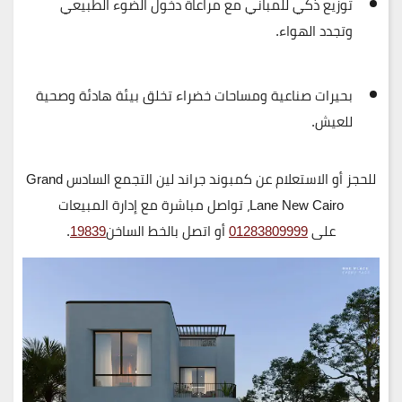
توزيع ذكي للمباني مع مراعاة دخول الضوء الطبيعي
وتجدد الهواء.
بحيرات صناعية ومساحات خضراء تخلق بيئة هادئة وصحية
للعيش.
للحجز أو الاستعلام عن كمبوند جراند لين التجمع السادس Grand
Lane New Cairo
، تواصل مباشرة مع إدارة المبيعات
على
01283809999
أو اتصل بالخط الساخن
19839
.