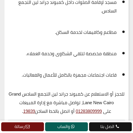
مسجد لإقامة الصلوات داخل
كمبوند
جراند لين التجمع
السادس
.
مطاعم وكافيهات لخدمة السكان.
منطقة مخصصة لتلقي الشكاوى وخدمة العملاء.
قاعات اجتماعات مجهزة بالكامل للأعمال والفعاليات.
للحجز أو الاستعلام عن كمبوند جراند لين التجمع السادس Grand
Lane New Cairo
، تواصل مباشرة مع إدارة المبيعات
على
01283809999
أو اتصل بالخط الساخن
19839
.
لماذا يُعد الاستثمار في كمبوند جراند لين التجمع
اتصل بنا
واتساب
رسالة