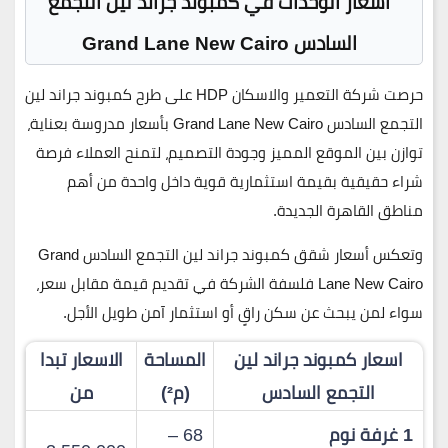
أسعار الوحدات في كمبوند جراند لين التجمع
السادس
Grand Lane New Cairo
حرصت شركة
التعمير والاسكان HDP
على طرح
كمبوند
جراند لين
التجمع السادس Grand Lane New Cairo
بأسعار مدروسة بعناية،
توازن بين الموقع المميز وجودة التصميم، لتمنح العملاء فرصة
شراء حقيقية بقيمة استثمارية قوية داخل واحدة من أهم
مناطق القاهرة الجديدة.
وتعكس
أسعار شقق كمبوند جراند لين التجمع السادس Grand
Lane New Cairo
فلسفة الشركة في تقديم
قيمة مقابل سعر
،
سواء لمن يبحث عن سكن راقٍ أو استثمار آمن طويل الأجل.
اسعار كمبوند جراند لين
المساحة
الاسعار تبدا
التجمع السادس
(م²)
من
1 غرفة نوم
68 –