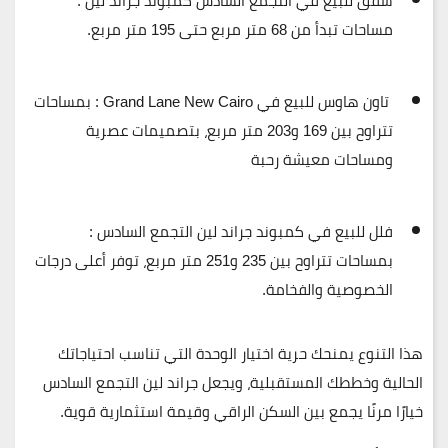
شقق للبيع في التجمع السادس كمبوند
جراند لين :
مساحات تبدأ من
68 متر مربع
حتى
195 متر مربع
.
تاون هاوس للبيع في
Grand Lane New Cairo :
بمساحات
تتراوح بين
169 و203 متر مربع
، بتصميمات عصرية
ومساحات معيشة رحبة
فلل للبيع في كمبوند
جراند لين التجمع السادس
:
بمساحات تتراوح بين
235 و251 متر مربع
، توفر أعلى درجات
الخصوصية والفخامة.
هذا التنوع يمنحك حرية اختيار الوحدة التي تناسب احتياجاتك
الحالية وخططك المستقبلية، ويجعل
جراند لين التجمع السادس
خيارًا مرنًا يجمع بين السكن الراقي وقيمة استثمارية قوية.