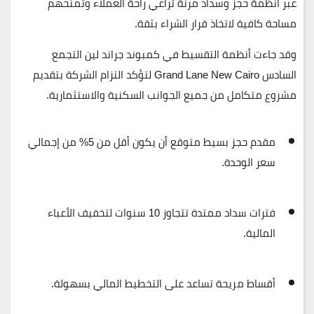
عبر أنظمة حجز وسداد مرنة تُراعي راحة العملاء وتمنحهم
مساحة كافية لاتخاذ قرار الشراء بثقة.
وقد جاءت أنظمة التقسيط في كمبوند
جراند لين التجمع
السادس
Grand Lane New Cairo
لتؤكد التزام الشركة بتقديم
مشروع متكامل من جميع الجوانب السكنية والاستثمارية.
مقدم حجز بسيط متوقع أن يكون أقل من 5% من إجمالي
سعر الوحدة.
فترات سداد ممتدة تتجاوز 10 سنوات لتخفيف الأعباء
المالية.
أقساط مريحة تساعد على التخطيط المالي بسهولة.