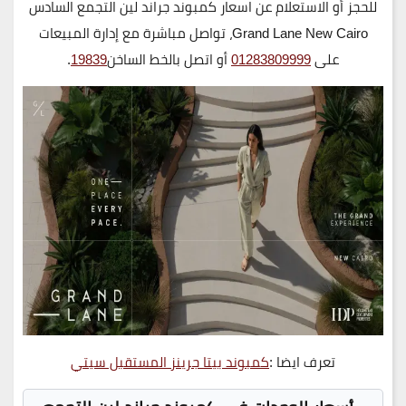
للحجز أو الاستعلام عن اسعار كمبوند جراند لين التجمع السادس
Grand Lane New Cairo
، تواصل مباشرة مع إدارة المبيعات
على
01283809999
أو اتصل بالخط الساخن
19839
.
تعرف ايضا :
كمبوند بيتا جرينز المستقبل سيتي