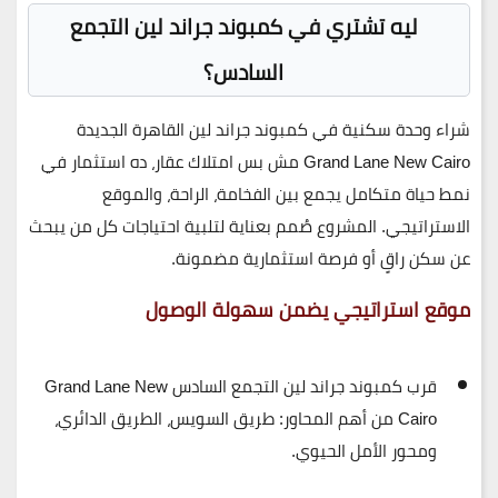
ليه تشتري في كمبوند جراند لين التجمع
السادس؟
شراء وحدة سكنية في
كمبوند جراند لين القاهرة الجديدة
Grand Lane New Cairo
مش بس امتلاك عقار، ده استثمار في
نمط حياة متكامل يجمع بين الفخامة، الراحة، والموقع
الاستراتيجي. المشروع صُمم بعناية لتلبية احتياجات كل من يبحث
عن سكن راقٍ أو فرصة استثمارية مضمونة.
موقع استراتيجي يضمن سهولة الوصول
قرب
كمبوند جراند لين التجمع السادس
Grand Lane New
Cairo
من أهم المحاور: طريق السويس، الطريق الدائري،
ومحور الأمل الحيوي.