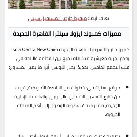
تعرف ايضا:
ميفيدا جاردنز المستقبل سيتي
مميزات كمبوند ايزولا سينترا القاهرة الجديدة
كمبوند ا
يزولا سينترا القاهرة الجديدة
Isola Centra New Cairo
يقدم تجربة معيشية متكاملة تمزج بين الفخامة والراحة في
قلب التجمع الخامس، تحديدًا بحي اللوتس. أبرز ما يميز المشروع:
موقع استراتيجي:
خطوات من الجامعة الأمريكية، قريب
من شارع التسعين الشمالي والجنوبي، والعاصمة الإدارية
الجديدة، مما يمنحك سهولة الوصول إلى أهم المناطق
الحيوية.
تصميم عصري متكامل:
مباني أنيقة بارتفاع أرضي + 4