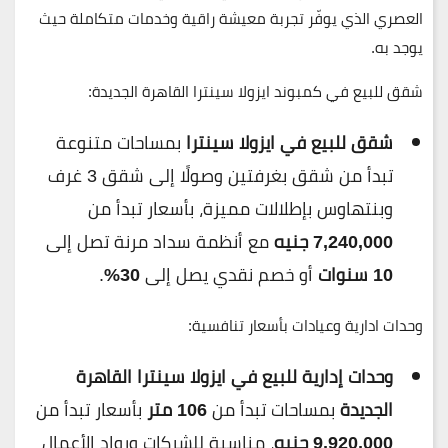
العصري الذي يوفّر تجربة معيشة راقية وخدمات متكاملة حيث
يوجد به.
شقق للبيع في كمبوند ايزولا سينترا القاهرة الجديدة:
شقق للبيع في ايزولا سينترا
بمساحات متنوعة
تبدأ من شقق بغرفتين وصولًا إلى شقق 3 غرف
وبنتهاوس بإطلالات مميزة، بأسعار تبدأ من
7,240,000 جنيه
مع أنظمة سداد مرنة تصل إلى
10 سنوات
أو خصم نقدي يصل إلى
30%
.
وحدات ادارية وعيادات بأسعار تنافسية:
وحدات إدارية للبيع في ايزولا سينترا
القاهرة
الجديدة
بمساحات تبدأ من
106 متر
بأسعار تبدأ من
9,920,000 جنيه
، مناسبة للشركات ورواد الأعمال