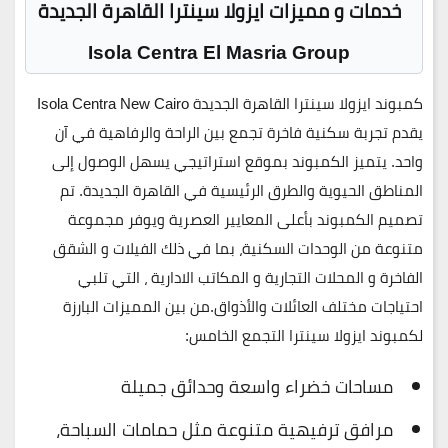
خدمات و مميزات ايزولا سينترا القاهرة الجديدة
Isola Centra El Masria Group
كمبوند ايزولا سينترا القاهرة الجديدة
Isola Centra New Cairo
يقدم تجربة سكنية فاخرة تجمع بين الراحة والرفاهية في آن
واحد. يتميز الكمبوند بموقع استراتيجي يسهل الوصول إلى
المناطق الحيوية والطرق الرئيسية في القاهرة الجديدة. تم
تصميم الكمبوند بأعلى المعايير العصرية ويوفر مجموعة
متنوعة من الوحدات السكنية، بما في ذلك الفيلات و الشقق
الفاخرة و المحلات التجارية و المكاتب الادارية ، التي تلبي
احتياجات مختلف العائلات والأذواق.من بين المميزات البارزة
لكمبوند ايزولا سينترا التجمع الخامس:
مساحات خضراء واسعة وحدائق جميلة
مرافق ترفيهية متنوعة مثل حمامات السباحة،