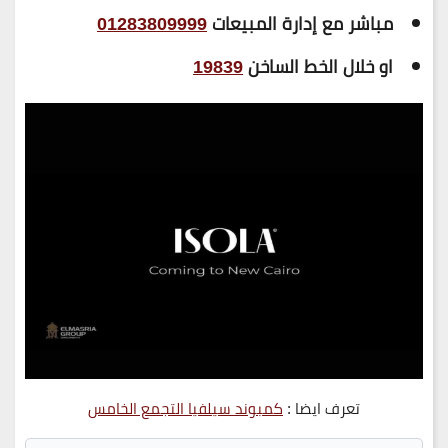
مباشر مع إدارة المبيعات
01283809999
او خلال الخط الساخن
19839
تعرف ايضا :
كمبوند سيلفيا التجمع الخامس