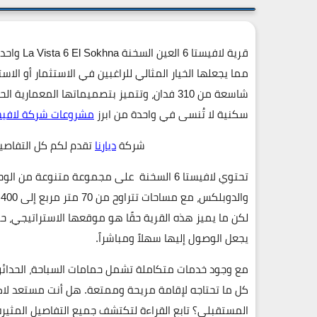
قرية لافيستا 6 العين السخنة La Vista 6 El Sokhna
واحدة
مما يجعلها الخيار المثالي للراغبين في الاستثمار أو الا
شاسعة من
310 فدان
، وتتميز بتصميماتها المعمارية الح
سكنية لا تُنسى في واحدة من ابرز
مشروعات شركة لافيست
شركة
ديارنا
تقدم لكم كل التفاص
تحتوي
لافيستا 6 السخنة
على مجموعة متنوعة من الوحدا
و
لكن ما يميز هذه القرية حقًا هو موقعها الاستراتيجي، حيث تقع على 
يجعل الوصول إليها سهلاً ومباشراً.
مع وجود خدمات متكاملة تشمل حمامات السباحة، الحدائق ا
كل ما تحتاجه لإقامة مريحة وممتعة. هل أنت مستعد لاك
المستقبلي؟ تابع القراءة لتكتشف جميع التفاصيل المثيرة