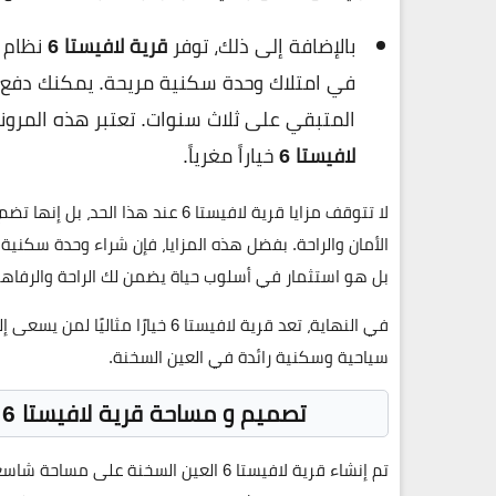
بالإضافة إلى ذلك، توفر
قرية لافيستا 6
نظام 
في امتلاك وحدة سكنية مريحة. يمكنك دفع
المتبقي على ثلاث سنوات. تعتبر هذه المرون
لافيستا 6
خياراً مغرياً.
لا تتوقف مزايا قرية لافيستا 6 عند 
الأمان والراحة. بفضل هذه المزايا، فإن شراء وحدة سكني
بل هو استثمار في أسلوب حياة يضمن لك الراحة والرفاهي
في النهاية، تعد
قرية لافيستا 6
خيارًا مثاليًا لمن يسعى 
سياحية وسكنية رائدة في
العين السخنة
.
تصميم و مساحة قرية لافيستا 6 العين السخنة La Vista 6 El Sokhna
تم إنشاء
قرية لافيستا 6 العين السخنة
على مساحة شاسع