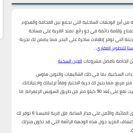
 من أبرز الوجهات الساحلية التي تجمع بين الفخامة والهدوء،
ستمتاع بإقامة دائمة في جوٍ رائع. تمتد القرية على مساحة
ديثة التي توفر إطلالات ساحرة على البحر، مما يضمن لك تجربة
ا للتطوير العقاري
.
يل الخاصة بافضل مشروعات
العين السخنة
ت السكنية، بما في ذلك الشاليهات والتوين هاوس
الدوبلكس، مع مساحات تتراوح من 70 متر مربع إلى 400 متر مربع، مما يتيح لك حرية الاختيار وفقاً لرغباتك واحتياجاتك.
بُعد 90 كيلو متر من
طريق السويس الزعفرانة
، ما
لمائية، والأمن على مدار الساعة، فإن
قرية لافيستا 6
توفر لك
تشاف المزيد حول هذه الوجهة الرائعة التي قد تكون منزلك
.