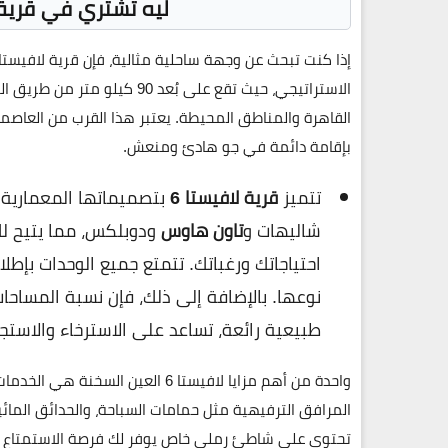
ليه تشتري في قرية لافيستا 6 ا
إذا كنت تبحث عن وجهة ساحلية مثالية، فإن
قرية لافيستا 6 العين السخن
الاستراتيجي، حيث تقع على بُعد 90 كيلو متر من طريق السويس الزعفرانة، مما يجعل الوصول إليها سهلاً ومباشراً من
القاهرة
والمناطق المحيطة. يعتبر هذا القرب من العاصمة
بإقامة دائمة في جو هادئ ومنعش.
تتميز
قرية لافيستا 6
بتصميماتها المعمارية 
شاليهات و
تاون هاوس
ودوبلكس، مما يتيح لك 
احتياجاتك ورغباتك. تتمتع جميع الوحدات بإطل
طبيعية رائعة، تساعد على الاسترخاء والاستج
واحدة من أهم مزايا
لافيستا 6 العين السخنة
هي الخدمات 
المرافق الترفيهية مثل حمامات السباحة، والحدائق المائية،
تحتوي على شاطئ رملي خاص يوفر لك فرصة الاستمتاع ب