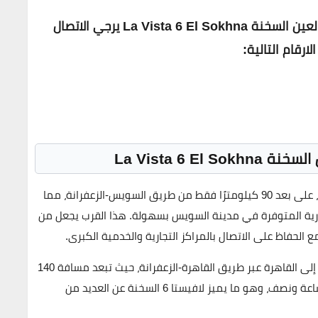
للحجز والاستعلام عن مميزات و عيوب لافيستا 6 العين السخنة La Vista 6 El Sokhna يرجي الاتصال
رقام التالية:
في موقع مميز للغاية، على بعد 90 كيلومترًا فقط من طريق السويس-الزعفرانة، مما
ارية المتوفرة في
مدينة السويس
بسهولة. هذا القرب يجعل من
مع الحفاظ على الاتصال بالمراكز التجارية والخدمية الكبرى.
إلى
القاهرة
عبر طريق القاهرة-الزعفرانة، حيث تبعد مسافة 140
اعة ونصف، وهو ما يميز
لافيستا 6
السخنة عن العديد من