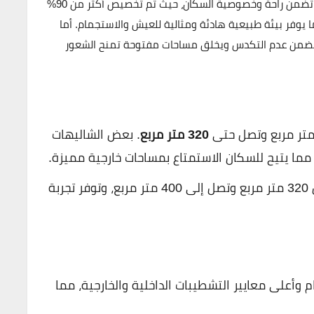
المنطقة. يتميز المشروع بتوزيع المساحات بطريقة ذكية تضمن راحة وخصوصية السكان، حيث تم تخصيص أكثر من 90%
يوفر بيئة طبيعية هادئة ومثالية للعيش والاستجمام. أما
آت فهي لا تتجاوز 10% فقط، مما يضمن عدم التكدس ويخلق مساحات مفتوحة تمنح الشعور
320 متر مربع
. بعض الشاليهات
: تبدأ مساحات التوين هاوس من 320 متر مربع وتصل إلى 400 متر مربع، وتوفر تجربة
 وأعلى معايير التشطيبات الداخلية والخارجية، مما