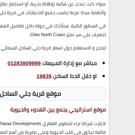
سواء كنت تبحث عن
شاليه بإطلالة بحرية
، أو
استثمار عقار
وأنظمة سداد مرنة تناسب جميع الاحتياجات في قرية جلي
في السطور التالية، سنأخذك في جولة داخل تفاصيل الم
لتتعرف على سر تميّز Glee North Coast.
للحجز و الاستعلام حول اسعار قرية جلي الساحل الشمالي Glee North Coastيرجى الاتصال على مبيعات شركة ثراء :
مباشر مع إدارة المبيعات
01283809999
او خلال الخط الساخن
19839
موقع قرية جلي الساحل الشمالي ast
موقع استراتيجي يجمع بين الهدوء والحيوية
اختارت شركة
ثراء للتطوير العقاري Tharaa Developments
فائقة ليكون في قلب الحيوية وعلى مقربة من أهم المعا