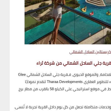
كريستالين الساحل الشمالي
رية جلي الساحل الشمالي من شركة ثراء
لفخامة، والموقع الحيوي
، فـ
قرية جلي الساحل الشمالي Glee
ير العقاري Tharaa Developments
لتقدم نموذجًا
متكاملًا للحياة العصرية على أجمل شواطئ البحر المتوسط، في موقع استراتيجي على الكيلو 58 بالقرب من مطار برج
دمات متكاملة تجعل من كل يوم داخل القرية تجربة لا تُنسى.