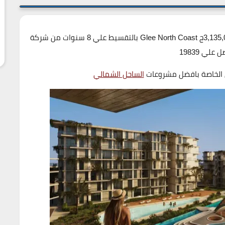
اسعار شاليهات قرية جلي الساحل الشمالي تبدأ من 3,135,000ج Glee North Coast بالتقسيط علي 8 سنوات من شركة
تصل علي
19839
 الخاصة بافضل مشروعات
الساحل الشمالي