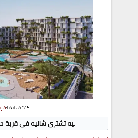
اكتشف ايضا:
قري
ليه تشتري شاليه في قرية جل