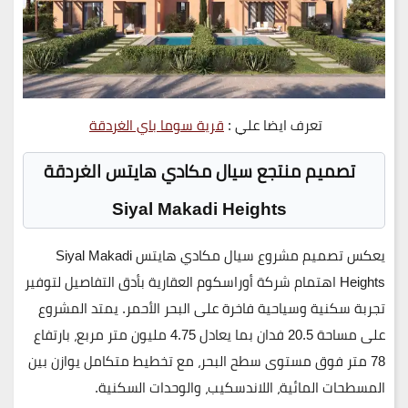
تعرف ايضا علي :
قرية سوما باي الغردقة
تصميم منتجع سيال مكادي هايتس الغردقة
Siyal Makadi Heights
يعكس
تصميم مشروع سيال مكادي هايتس Siyal Makadi
Heights
اهتمام
شركة أوراسكوم العقارية
بأدق التفاصيل لتوفير
تجربة سكنية وسياحية فاخرة على البحر الأحمر. يمتد
المشروع
على مساحة 20.5 فدان
بما يعادل
4.75 مليون متر مربع
، بارتفاع
78 متر فوق مستوى سطح البحر، مع تخطيط متكامل يوازن بين
المسطحات المائية، اللاندسكيب، والوحدات السكنية
.