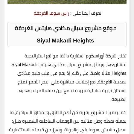
تعرف ايضا علي :
راس سوما الغردقة
موقع مشروع سيال مكادي هايتس الغردقة
Siyal Makadi Heights
تختار
شركة أوراسكوم العقارية
دائمًا مواقع استراتيجية
لمشاريعها، ويمثل
مشروع سيال مكادي هايتس Siyal Makadi
Heights
مثالًا واضحًا على ذلك، إذ يقع في
قلب خليج مكادي
بمدينة الغردقة
، مع
إطلالات مباشرة على البحر الأحمر
تمنح
السكان تجربة ساحلية فريدة تجمع بين صفاء المياه وهدوء
الطبيعة.
كما يتميز المشروع بقربه من أهم الطرق والمحاور السياحية، ما
يجعله
نقطة وصل مثالية بين الوجهات الساحلية الشهيرة
مثل:
سهل حشيش، سوما باي، والجونة
، ويعزز من قيمته الاستثمارية