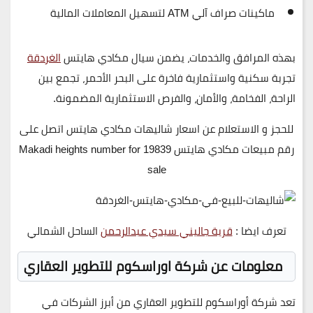
ماكينات صراف آلي ATM
لتسهيل المعاملات المالية
بهذه المرافق والخدمات، يضمن
سيال مكادي هايتس
الغردقة
تجربة
سكنية واستثمارية فاخرة على البحر الأحمر
، تجمع بين
الراحة، الفخامة، والأمان، والفرص الاستثمارية المضمونة
.
للحجز و الاستعلام عن اسعار شاليهات مكادي هايتس اتصل على
رقم مبيعات مكادي هايتس 19839 Makadi heights number for
sale
تعرف ايضا :
قرية جاليني سيدي عبدالرحمن
الساحل الشمالي
معلومات عن شركة اوراسكوم للتطوير العقاري
تعد
شركة أوراسكوم للتطوير العقاري
من أبرز الشركات في