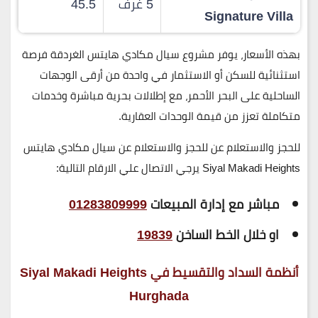
5 غرف
45.5
Signature Villa
بهذه الأسعار، يوفر
مشروع سيال مكادي هايتس الغردقة
فرصة
استثنائية
للسكن أو الاستثمار
في واحدة من أرقى الوجهات
الساحلية على البحر الأحمر، مع
إطلالات بحرية مباشرة وخدمات
متكاملة
تعزز من قيمة الوحدات العقارية.
للحجز والاستعلام عن للحجز والاستعلام عن سيال مكادي هايتس
Siyal Makadi Heights
يرجي الاتصال علي الارقام التالية:
مباشر مع إدارة المبيعات
01283809999
او خلال الخط الساخن
19839
أنظمة السداد والتقسيط في Siyal Makadi Heights
Hurghada