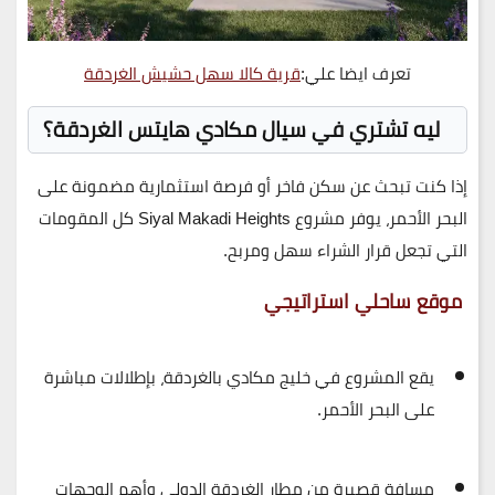
تعرف ايضا علي:
قرية كالا سهل حشيش الغردقة
ليه تشتري في سيال مكادي هايتس الغردقة؟
إذا كنت تبحث عن
سكن فاخر أو فرصة استثمارية مضمونة
على
البحر الأحمر، يوفر مشروع
Siyal Makadi Heights
كل المقومات
التي تجعل قرار الشراء سهل ومربح.
موقع ساحلي استراتيجي
يقع المشروع في
خليج مكادي بالغردقة
، بإطلالات مباشرة
على البحر الأحمر.
مسافة قصيرة من
مطار الغردقة الدولي
وأهم الوجهات