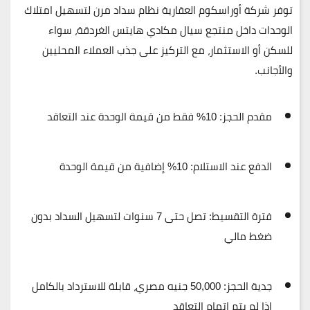
توفر
شركة أوراسكوم العقارية
نظام سداد مرن لتسهيل امتلاك
الوحدات داخل
منتجع سيال مكادي هايتس الغردقة
، سواء
للسكن أو الاستثمار، مع التركيز على
جذب العملاء المحليين
والأجانب
.
مقدم الحجز:
10% فقط من قيمة الوحدة عند التعاقد
الدفع عند الاستلام:
10% إضافية من قيمة الوحدة
فترة التقسيط:
تصل حتى
7 سنوات
لتسهيل السداد بدون
ضغط مالي
جدية الحجز:
50,000 جنيه مصري، قابلة للاسترداد بالكامل
إذا لم يتم إتمام التعاقد