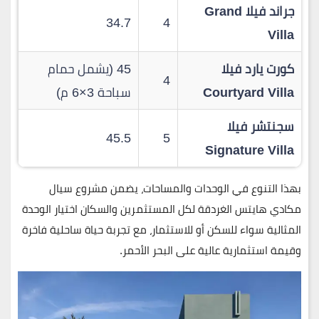
جراند فيلا Grand
34.7
4
Villa
كورت يارد فيلا
45 (يشمل حمام
4
Courtyard Villa
سباحة 3×6 م)
سجنتشر فيلا
45.5
5
Signature Villa
بهذا التنوع في الوحدات والمساحات، يضمن
مشروع سيال
مكادي هايتس الغردقة
لكل المستثمرين والسكان
اختيار الوحدة
المثالية
سواء للسكن أو للاستثمار، مع تجربة
حياة ساحلية فاخرة
وقيمة استثمارية عالية
على البحر الأحمر.