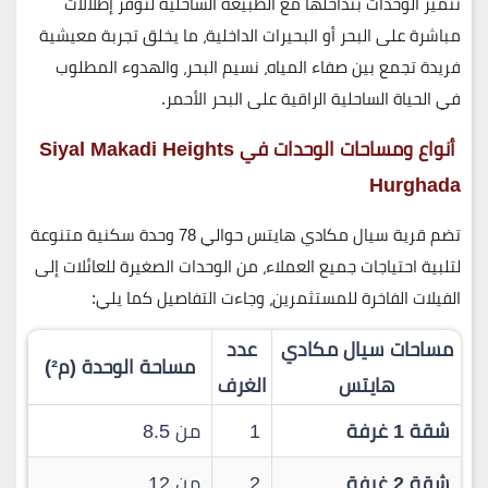
تتميز الوحدات بتداخلها مع الطبيعة الساحلية لتوفر
إطلالات
مباشرة على البحر أو البحيرات الداخلية
، ما يخلق تجربة معيشية
فريدة تجمع بين
صفاء المياه، نسيم البحر، والهدوء
المطلوب
في الحياة الساحلية الراقية على البحر الأحمر.
أنواع ومساحات الوحدات في Siyal Makadi Heights
Hurghada
تضم
قرية سيال مكادي هايتس
حوالي
78 وحدة سكنية متنوعة
لتلبية احتياجات جميع العملاء، من الوحدات الصغيرة للعائلات إلى
الفيلات الفاخرة للمستثمرين، وجاءت التفاصيل كما يلي:
مساحات سيال مكادي
عدد
مساحة الوحدة (م²)
هايتس
الغرف
شقة 1 غرفة
1
من 8.5
شقة 2 غرفة
2
من 12