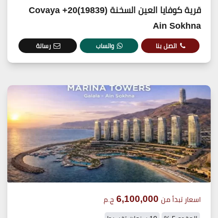
قرية كوفايا العين السخنة (19839)20+ Covaya
Ain Sokhna
اتصل بنا
واتساب
رسالة
6,100,000
اسعار تبدأ من
ج.م