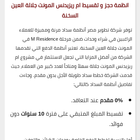
انظمة حجز و تقسيط ام ريزيدنس المونت جلالة العين
السخنة
توفر شركة
تطوير مصر
أنظمة سداد مرنة ومميزة للعملاء
الراغبين في شراء وحدات ضمن
مرحلة M Residence
في
المونت جلالة
العين السخنة. تعتبر أنظمة الدفع التي تقدمها
الشركة من أفضل المزايا التي تجعل الاستثمار في مشروع
ام
ريزيدنس المونت جلالة
سهلاً ومتاحاً لعدد كبير من العملاء، حيث
قدمت الشركة خطط سداد طويلة الأجل بدون مقدم. وجاءت
تفاصيل أنظمة السداد كالتالي:
0% مقدم
عند التعاقد.
تقسيط المبلغ المتبقي على فترة
10 سنوات
دون
فوائد.
أما بالنسبة لخطط الدفع الخاصة بوحدات
الكبائن واللوفت
،