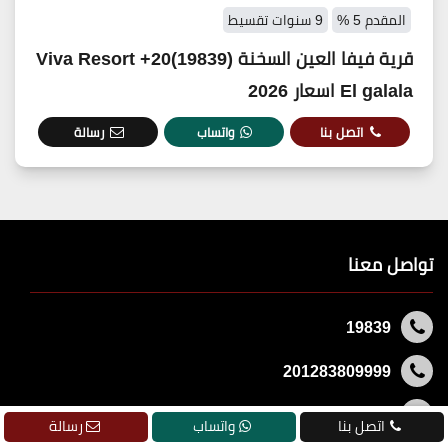
المقدم 5 %
9 سنوات تقسيط
قرية فيفا العين السخنة (19839)20+ Viva Resort
El galala اسعار 2026
اتصل بنا
واتساب
رسالة
تواصل معنا
19839
201283809999
201283809999
اتصل بنا
واتساب
رسالة