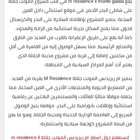
يقع m residence il monte galala في قلب مشروع
المونت جلالة
على شاطئ البحر الأحمر، في موقع استثنائي داخل
العين
السخنة
. يتميز المشروع بإطلالاته الساحرة على البحر والكريستال
لاجون، مما يمنح السكان تجربة استثنائية من الراحة والهدوء.
كما أنه يقع على طريق
الزعفرانة
بالقرب من العديد من الطرق
والمحاور الرئيسية، مما يسهل الوصول إليه من
القاهرة
في أقل
من ساعتين، إضافة إلى قربه من مشروع
مدينة الجلالة
الذي
يعتبر أحد أهم المراكز السياحية في المنطقة.
يتميز
ام ريزيدنس المونت جلالة
M Residence
بقربه من العديد
من المشاريع الحيوية والمنتجعات الأخرى في
العين السخنة
، مما
يجعله موقعًا مثاليًا للعائلات والمستثمرين الباحثين عن رفاهية
استثنائية وإطلالات بانورامية على البحر. موقعه يتيح الوصول
السريع إلى العاصمة الإدارية الجديدة ومدينة الجلالة، وهو ما يعزز
من قيمة المشروع كوجهة سياحية واستثمارية.
لاستعلام حول اسعار ام ريزيدنس المونت جلالة m residence il