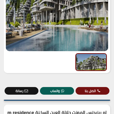
اتصل بنا
واتساب
رسالة
ام ريزيدنس المونت جلالة العين السخنة m residence