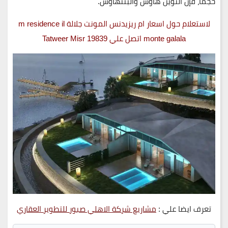
حجمًا، فإن
التوين هاوس
و
البنتهاوس.
لاستعلام حول اسعار ام ريزيدنس المونت جلالة m residence il
monte galala اتصل علي 19839 Tatweer Misr
تعرف ايضا علي :
مشاريع شركة الاهلي صبور للتطوير العقاري