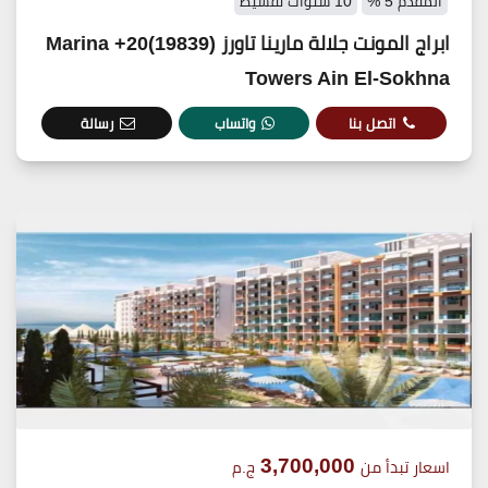
المقدم 5 %
10 سنوات تقسيط
ابراج المونت جلالة مارينا تاورز (19839)20+ Marina
Towers Ain El-Sokhna
اتصل بنا
واتساب
رسالة
3,700,000
اسعار تبدأ من
ج.م