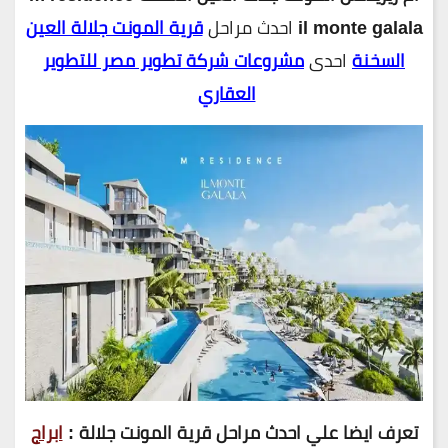
il monte galala
احدث مراحل
قرية المونت جلالة العين
السخنة
احدى
مشروعات شركة تطوير مصر للتطوير
العقاري
تعرف ايضا علي احدث مراحل قرية المونت جلالة :
ابراج