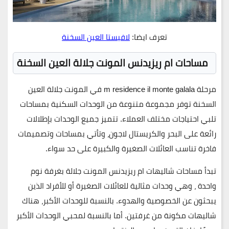
تعرف ايضا:
لافيستا العين السخنة
مساحات ام ريزيدنس المونت جلالة العين السخنة
مرحلة m residence il monte galala
في
المونت جلالة
العين
السخنة توفر مجموعة متنوعة من الوحدات السكنية بمساحات
تلبي احتياجات مختلف العملاء. تتميز جميع الوحدات بإطلالات
رائعة على البحر والكريستال لاجون، وتأتي بمساحات وتصميمات
فاخرة تناسب العائلات الصغيرة والكبيرة على حد سواء.
تبدأ
مساحات شاليهات ام ريزيدنس المونت جلالة
بغرفة نوم
واحدة ، وهي وحدات مثالية للعائلات الصغيرة أو للأفراد الذين
يبحثون عن الخصوصية والهدوء. بالنسبة للوحدات الأكبر، هناك
شاليهات مكونة من غرفتين. أما بالنسبة لمحبي الوحدات الأكبر