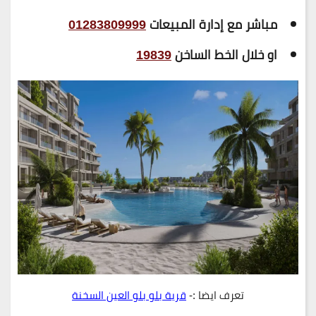
مباشر مع إدارة المبيعات
01283809999
او خلال الخط الساخن
19839
تعرف ايضا :-
قرية بلو بلو العين السخنة