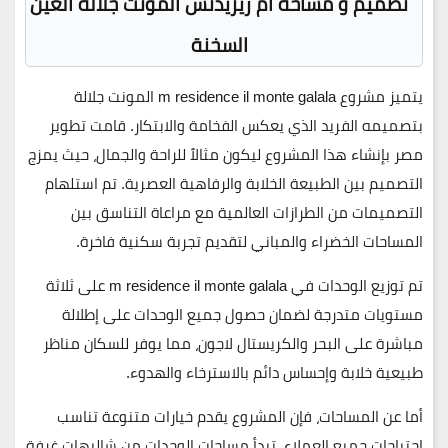
تصميم و مساحة ام ريزيدنس المونت جلالة العين
السخنة
يتميز مشروع
m residence il monte galala المونت جلالة
بتصميمه الفريد الذي يعكس الفخامة والابتكار. قامت
تطوير
مصر
بإنشاء هذا المشروع ليكون مثالاً للراحة والجمال، حيث يمزج
التصميم بين الطبيعة الخلابة والرفاهية العصرية. تم استلهام
التصميمات من الطرازات العالمية مع مراعاة التناسق بين
المساحات الخضراء والمباني لتقديم تجربة سكنية فاخرة.
تم توزيع الوحدات في m residence il monte galala على ثلاثة
مستويات متدرجة لضمان حصول جميع الوحدات على إطلالة
مباشرة على البحر والكريستال لاجون، مما يوفر للسكان مناظر
طبيعية خلابة وإحساس دائم بالاسترخاء والهدوء.
أما عن المساحات، فإن المشروع يقدم خيارات متنوعة تناسب
احتياجات جميع العملاء. تبدأ مساحات الوحدات من
شاليهات غرفة