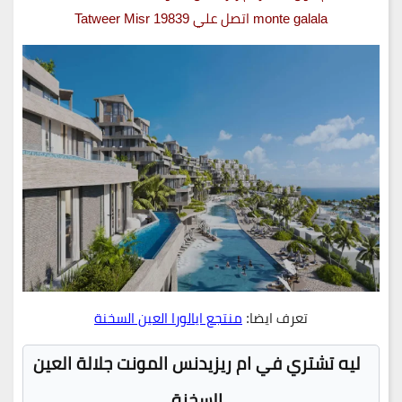
monte galala اتصل علي 19839 Tatweer Misr
تعرف ايضا:
منتجع ايالورا العين السخنة
ليه تشتري في ام ريزيدنس المونت جلالة العين
السخنة