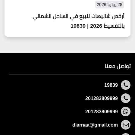
28 يونيو 2026
أرخص شاليهات للبيع في الساحل الشمالي
بالتقسيط 2026 | 19839
تواصل معنا
19839
201283809999
201283809999
diarnaa@gmail.com