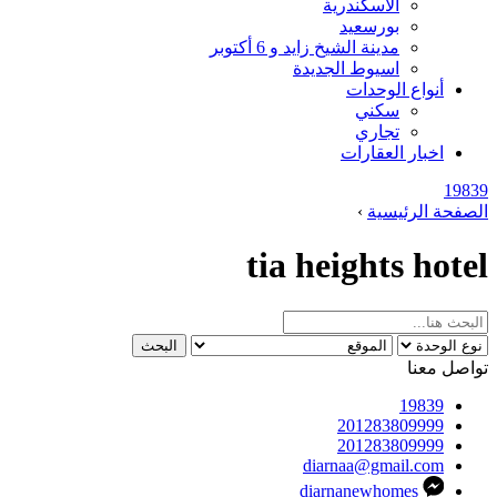
الاسكندرية
بورسعيد
مدينة الشيخ زايد و 6 أكتوبر
اسيوط الجديدة
أنواع الوحدات
سكني
تجاري
اخبار العقارات
19839
الصفحة الرئيسية
›
tia heights hotel
البحث
تواصل معنا
19839
201283809999
201283809999
diarnaa@gmail.com
diarnanewhomes